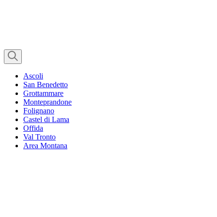
Ascoli
San Benedetto
Grottammare
Monteprandone
Folignano
Castel di Lama
Offida
Val Tronto
Area Montana