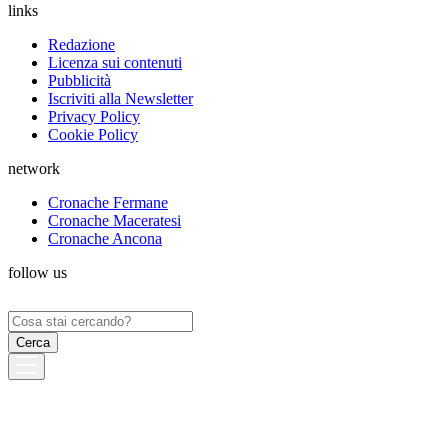
links
Redazione
Licenza sui contenuti
Pubblicità
Iscriviti alla Newsletter
Privacy Policy
Cookie Policy
network
Cronache Fermane
Cronache Maceratesi
Cronache Ancona
follow us
Ricerca
per: