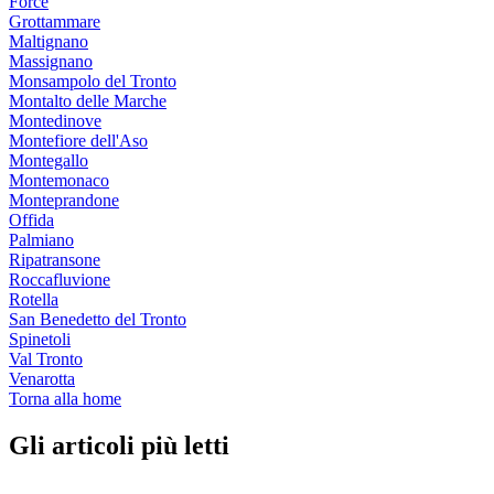
Force
Grottammare
Maltignano
Massignano
Monsampolo del Tronto
Montalto delle Marche
Montedinove
Montefiore dell'Aso
Montegallo
Montemonaco
Monteprandone
Offida
Palmiano
Ripatransone
Roccafluvione
Rotella
San Benedetto del Tronto
Spinetoli
Val Tronto
Venarotta
Torna alla home
Gli articoli più letti