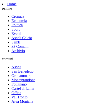
Home
pagine
Cronaca
Economia
Politica
Sport
Eventi
Ascoli Calcio
Samb
33 Comuni
Archivio
comuni
Ascoli
San Benedetto
Grottammare
Monteprandone
Folignano
Castel di Lama
Offida
Val Tronto
Area Montana