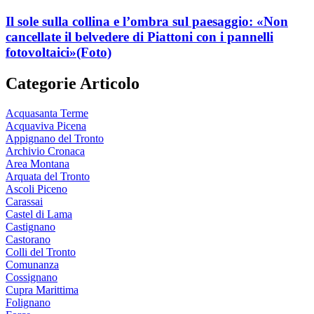
Il sole sulla collina e l’ombra sul paesaggio: «Non
cancellate il belvedere di Piattoni con i pannelli
fotovoltaici»
(Foto)
Categorie Articolo
Acquasanta Terme
Acquaviva Picena
Appignano del Tronto
Archivio Cronaca
Area Montana
Arquata del Tronto
Ascoli Piceno
Carassai
Castel di Lama
Castignano
Castorano
Colli del Tronto
Comunanza
Cossignano
Cupra Marittima
Folignano