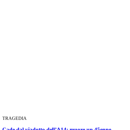
TRAGEDIA
Cade dal viadotto dell’A14: muore un 45enne