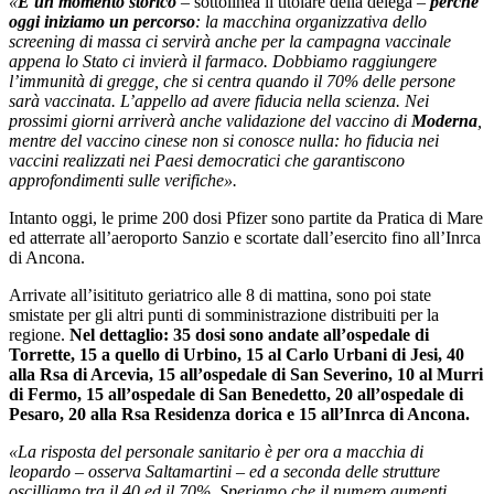
«
È un momento storico
– sottolinea il titolare della delega –
perché
oggi iniziamo un percorso
: la macchina organizzativa dello
screening di massa ci servirà anche per la campagna vaccinale
appena lo Stato ci invierà il farmaco. Dobbiamo raggiungere
l’immunità di gregge, che si centra quando il 70% delle persone
sarà vaccinata. L’appello ad avere fiducia nella scienza. Nei
prossimi giorni arriverà anche validazione del vaccino di
Moderna
,
mentre del vaccino cinese non si conosce nulla: ho fiducia nei
vaccini realizzati nei Paesi democratici che garantiscono
approfondimenti sulle verifiche».
Intanto oggi, le prime 200 dosi Pfizer sono partite da Pratica di Mare
ed atterrate all’aeroporto Sanzio e scortate dall’esercito fino all’Inrca
di Ancona.
Arrivate all’isitituto geriatrico alle 8 di mattina, sono poi state
smistate per gli altri punti di somministrazione distribuiti per la
regione.
Nel dettaglio: 35 dosi sono andate all’ospedale di
Torrette, 15 a quello di Urbino, 15 al Carlo Urbani di Jesi, 40
alla Rsa di Arcevia, 15 all’ospedale di San Severino, 10 al Murri
di Fermo, 15 all’ospedale di San Benedetto, 20 all’ospedale di
Pesaro, 20 alla Rsa Residenza dorica e 15 all’Inrca di Ancona.
«La risposta del personale sanitario è per ora a macchia di
leopardo – osserva Saltamartini – ed a seconda delle strutture
oscilliamo tra il 40 ed il 70%. Speriamo che il numero aumenti