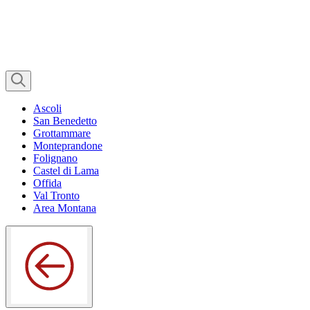
Ascoli
San Benedetto
Grottammare
Monteprandone
Folignano
Castel di Lama
Offida
Val Tronto
Area Montana