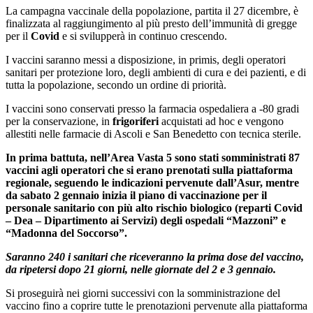
La campagna vaccinale della popolazione, partita il 27 dicembre, è
finalizzata al raggiungimento al più presto dell’immunità di gregge
per il
Covid
e si svilupperà in continuo crescendo.
I vaccini saranno messi a disposizione, in primis, degli operatori
sanitari per protezione loro, degli ambienti di cura e dei pazienti, e di
tutta la popolazione, secondo un ordine di priorità.
I vaccini sono conservati presso la farmacia ospedaliera a -80 gradi
per la conservazione, in
frigoriferi
acquistati ad hoc e vengono
allestiti nelle farmacie di Ascoli e San Benedetto con tecnica sterile.
In prima battuta, nell’Area Vasta 5 sono stati somministrati 87
vaccini agli operatori che si erano prenotati sulla piattaforma
regionale, seguendo le indicazioni pervenute dall’Asur, mentre
da sabato 2 gennaio inizia il piano di vaccinazione per il
personale sanitario con più alto rischio biologico (reparti Covid
– Dea – Dipartimento ai Servizi) degli ospedali “Mazzoni” e
“Madonna del Soccorso”.
Saranno 240 i sanitari che riceveranno la prima dose del vaccino,
da ripetersi dopo 21 giorni, nelle giornate del 2 e 3 gennaio.
Si proseguirà nei giorni successivi con la somministrazione del
vaccino fino a coprire tutte le prenotazioni pervenute alla piattaforma