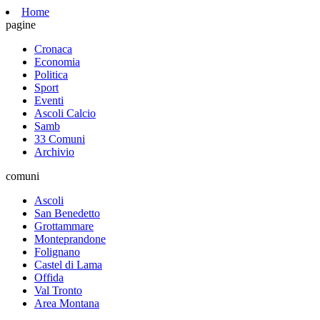
Home
pagine
Cronaca
Economia
Politica
Sport
Eventi
Ascoli Calcio
Samb
33 Comuni
Archivio
comuni
Ascoli
San Benedetto
Grottammare
Monteprandone
Folignano
Castel di Lama
Offida
Val Tronto
Area Montana