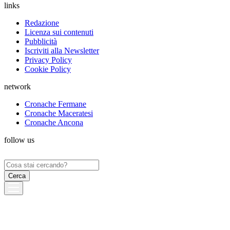
links
Redazione
Licenza sui contenuti
Pubblicità
Iscriviti alla Newsletter
Privacy Policy
Cookie Policy
network
Cronache Fermane
Cronache Maceratesi
Cronache Ancona
follow us
Ricerca
per: