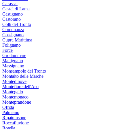
Carassai
Castel di Lama
Castignano
Castorano
Colli del Tronto
Comunanza
Cossignano
Cupra Marittima
Folignano
Force
Grottammare
Maltignano
Massignano
Monsampolo del Tronto
Montalto delle Marche
Montedinove
Montefiore dell'Aso
Montegallo
Montemonaco
Monteprandone
Offida
Palmiano
Ripatransone
Roccafluvione
Rotella