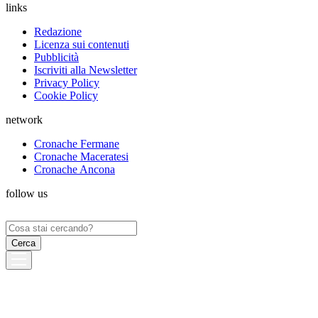
links
Redazione
Licenza sui contenuti
Pubblicità
Iscriviti alla Newsletter
Privacy Policy
Cookie Policy
network
Cronache Fermane
Cronache Maceratesi
Cronache Ancona
follow us
Ricerca
per: