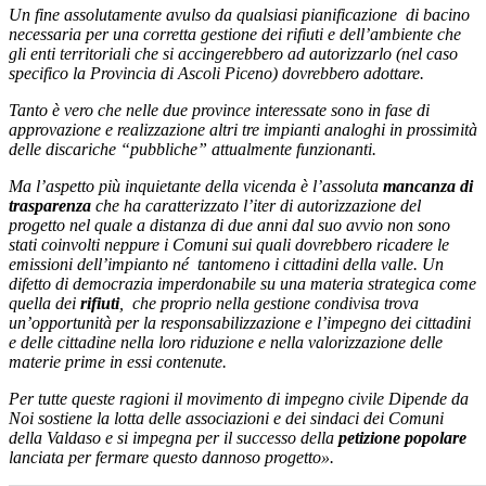
Un fine assolutamente avulso da qualsiasi pianificazione di bacino
necessaria per una corretta gestione dei rifiuti e dell’ambiente che
gli enti territoriali che si accingerebbero ad autorizzarlo (nel caso
specifico la Provincia di Ascoli Piceno) dovrebbero adottare.
Tanto è vero che nelle due province interessate sono in fase di
approvazione e realizzazione altri tre impianti analoghi in prossimità
delle discariche “pubbliche” attualmente funzionanti.
Ma l’aspetto più inquietante della vicenda è l’assoluta
mancanza di
trasparenza
che ha caratterizzato l’iter di autorizzazione del
progetto nel quale a distanza di due anni dal suo avvio non sono
stati coinvolti neppure i Comuni sui quali dovrebbero ricadere le
emissioni dell’impianto né tantomeno i cittadini della valle. Un
difetto di democrazia imperdonabile su una materia strategica come
quella dei
rifiuti
, che proprio nella gestione condivisa trova
un’opportunità per la responsabilizzazione e l’impegno dei cittadini
e delle cittadine nella loro riduzione e nella valorizzazione delle
materie prime in essi contenute.
Per tutte queste ragioni il movimento di impegno civile Dipende da
Noi sostiene la lotta delle associazioni e dei sindaci dei Comuni
della Valdaso e si impegna per il successo della
petizione popolare
lanciata per fermare questo dannoso progetto».