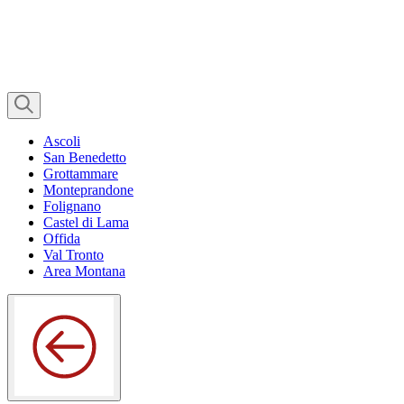
Ascoli
San Benedetto
Grottammare
Monteprandone
Folignano
Castel di Lama
Offida
Val Tronto
Area Montana