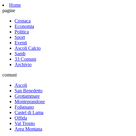
Home
pagine
Cronaca
Economia
Politica
Sport
Eventi
Ascoli Calcio
Samb
33 Comuni
Archivio
comuni
Ascoli
San Benedetto
Grottammare
Monteprandone
Folignano
Castel di Lama
Offida
Val Tronto
Area Montana