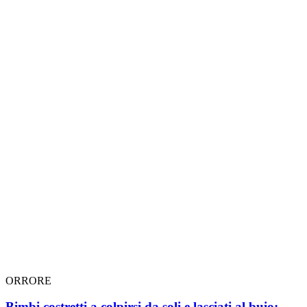
ORRORE
Bimbi costretti a colpirsi da soli e lasciati al buio: