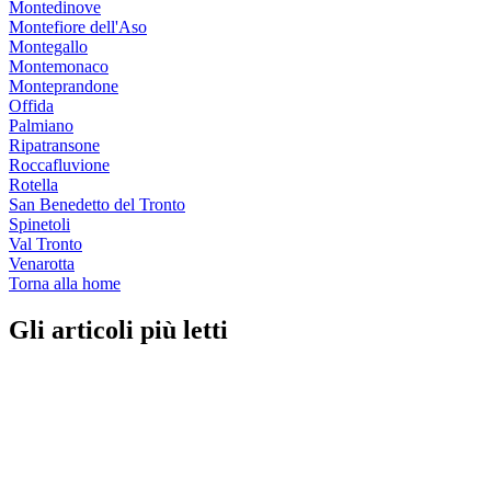
Montedinove
Montefiore dell'Aso
Montegallo
Montemonaco
Monteprandone
Offida
Palmiano
Ripatransone
Roccafluvione
Rotella
San Benedetto del Tronto
Spinetoli
Val Tronto
Venarotta
Torna alla home
Gli articoli più letti