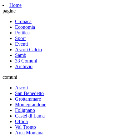
Home
pagine
Cronaca
Economia
Politica
Sport
Eventi
Ascoli Calcio
Samb
33 Comuni
Archivio
comuni
Ascoli
San Benedetto
Grottammare
Monteprandone
Folignano
Castel di Lama
Offida
Val Tronto
Area Montana