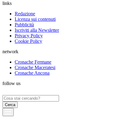
links
Redazione
Licenza sui contenuti
Pubblicità
Iscriviti alla Newsletter
Privacy Policy
Cookie Policy
network
Cronache Fermane
Cronache Maceratesi
Cronache Ancona
follow us
Ricerca
per: