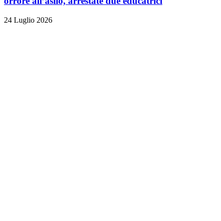
orrore all’asilo, arrestate due educatrici
24 Luglio 2026