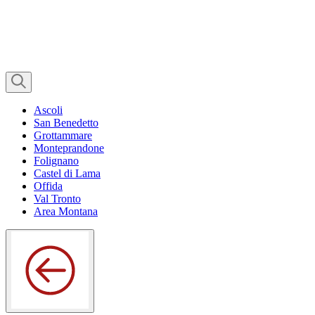
Ascoli
San Benedetto
Grottammare
Monteprandone
Folignano
Castel di Lama
Offida
Val Tronto
Area Montana