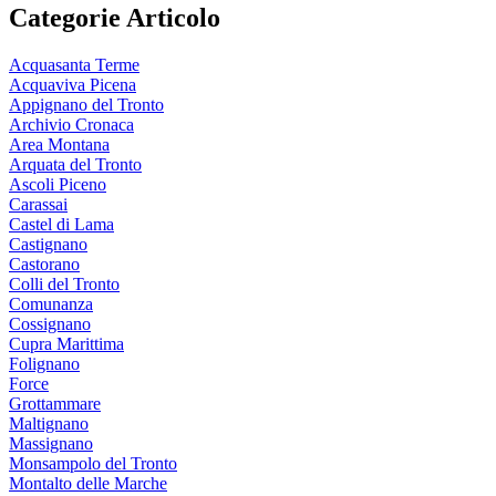
Categorie Articolo
Acquasanta Terme
Acquaviva Picena
Appignano del Tronto
Archivio Cronaca
Area Montana
Arquata del Tronto
Ascoli Piceno
Carassai
Castel di Lama
Castignano
Castorano
Colli del Tronto
Comunanza
Cossignano
Cupra Marittima
Folignano
Force
Grottammare
Maltignano
Massignano
Monsampolo del Tronto
Montalto delle Marche