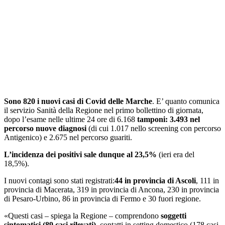
Sono 820 i nuovi casi di Covid delle Marche
. E’ quanto comunica
il servizio Sanità della Regione nel primo bollettino di giornata,
dopo l’esame nelle ultime 24 ore di 6.168
tamponi: 3.493 nel
percorso nuove diagnosi
(di cui 1.017 nello screening con percorso
Antigenico) e 2.675 nel percorso guariti.
L’incidenza dei positivi sale dunque al 23,5%
(ieri era del
18,5%).
I nuovi contagi sono stati registrati:
44 in provincia di Ascoli
, 111 in
provincia di Macerata, 319 in provincia di Ancona, 230 in provincia
di Pesaro-Urbino, 86 in provincia di Fermo e 30 fuori regione.
«Questi casi – spiega la Regione – comprendono
soggetti
sintomatici (89 casi rilevati)
, contatti in setting domestico (178 casi