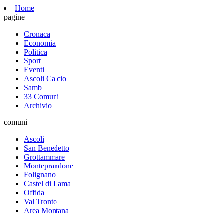
Home
pagine
Cronaca
Economia
Politica
Sport
Eventi
Ascoli Calcio
Samb
33 Comuni
Archivio
comuni
Ascoli
San Benedetto
Grottammare
Monteprandone
Folignano
Castel di Lama
Offida
Val Tronto
Area Montana