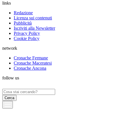
links
Redazione
Licenza sui contenuti
Pubblicità
Iscriviti alla Newsletter
Privacy Policy
Cookie Policy
network
Cronache Fermane
Cronache Maceratesi
Cronache Ancona
follow us
Ricerca
per: