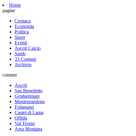
Home
pagine
Cronaca
Economia
Politica
Sport
Eventi
Ascoli Calcio
Samb
33 Comuni
Archivio
comuni
Ascoli
San Benedetto
Grottammare
Monteprandone
Folignano
Castel di Lama
Offida
Val Tronto
Area Montana