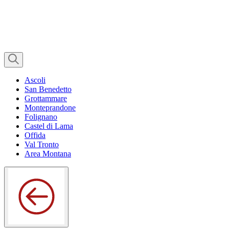
Ascoli
San Benedetto
Grottammare
Monteprandone
Folignano
Castel di Lama
Offida
Val Tronto
Area Montana