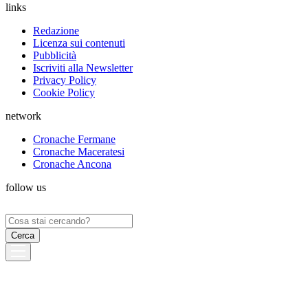
links
Redazione
Licenza sui contenuti
Pubblicità
Iscriviti alla Newsletter
Privacy Policy
Cookie Policy
network
Cronache Fermane
Cronache Maceratesi
Cronache Ancona
follow us
Ricerca
per: