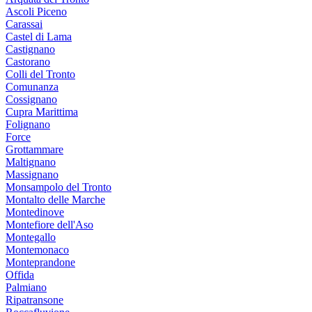
Ascoli Piceno
Carassai
Castel di Lama
Castignano
Castorano
Colli del Tronto
Comunanza
Cossignano
Cupra Marittima
Folignano
Force
Grottammare
Maltignano
Massignano
Monsampolo del Tronto
Montalto delle Marche
Montedinove
Montefiore dell'Aso
Montegallo
Montemonaco
Monteprandone
Offida
Palmiano
Ripatransone