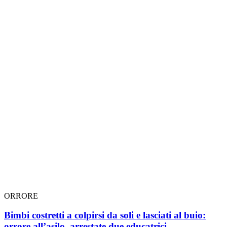
ORRORE
Bimbi costretti a colpirsi da soli e lasciati al buio:
orrore all’asilo, arrestate due educatrici