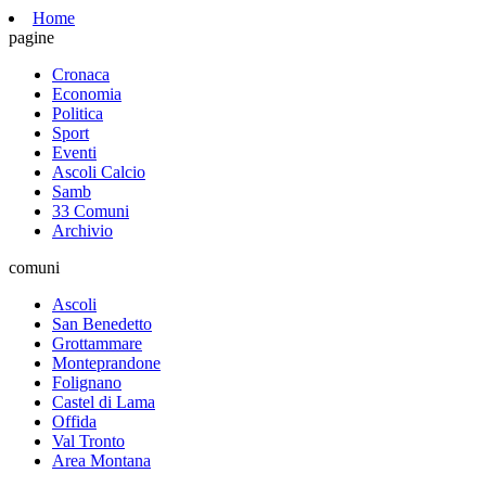
Home
pagine
Cronaca
Economia
Politica
Sport
Eventi
Ascoli Calcio
Samb
33 Comuni
Archivio
comuni
Ascoli
San Benedetto
Grottammare
Monteprandone
Folignano
Castel di Lama
Offida
Val Tronto
Area Montana