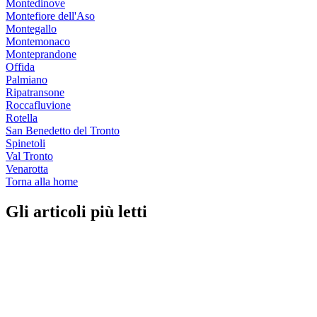
Montedinove
Montefiore dell'Aso
Montegallo
Montemonaco
Monteprandone
Offida
Palmiano
Ripatransone
Roccafluvione
Rotella
San Benedetto del Tronto
Spinetoli
Val Tronto
Venarotta
Torna alla home
Gli articoli più letti