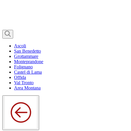
Ascoli
San Benedetto
Grottammare
Monteprandone
Folignano
Castel di Lama
Offida
Val Tronto
Area Montana