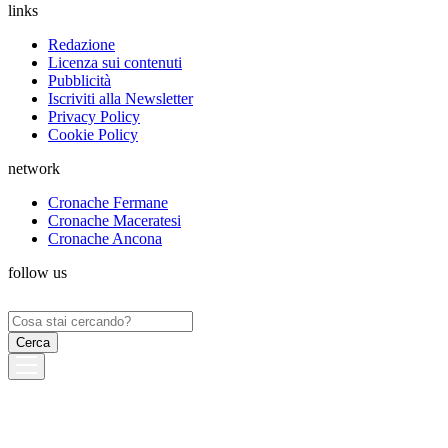
links
Redazione
Licenza sui contenuti
Pubblicità
Iscriviti alla Newsletter
Privacy Policy
Cookie Policy
network
Cronache Fermane
Cronache Maceratesi
Cronache Ancona
follow us
Ricerca
per: