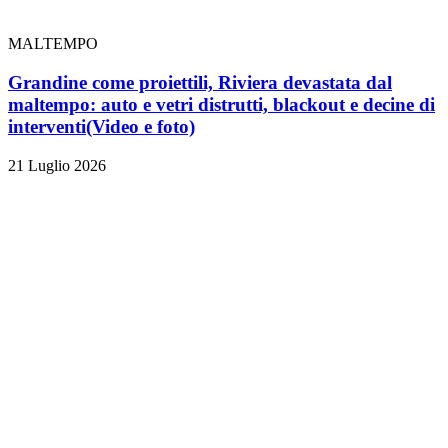
MALTEMPO
Grandine come proiettili, Riviera devastata dal
maltempo: auto e vetri distrutti, blackout e decine di
interventi
(Video e foto)
21 Luglio 2026