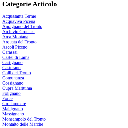
Categorie Articolo
Acquasanta Terme
Acquaviva Picena
Appignano del Tronto
Archivio Cronaca
Area Montana
Arquata del Tronto
Ascoli Piceno
Carassai
Castel di Lama
Castignano
Castorano
Colli del Tronto
Comunanza
Cossignano
Cupra Marittima
Folignano
Force
Grottammare
Maltignano
Massignano
Monsampolo del Tronto
Montalto delle Marche