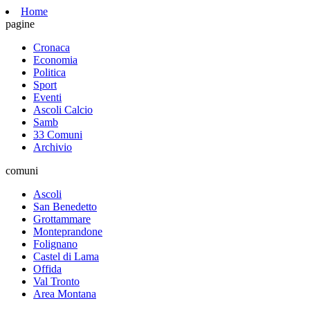
Home
pagine
Cronaca
Economia
Politica
Sport
Eventi
Ascoli Calcio
Samb
33 Comuni
Archivio
comuni
Ascoli
San Benedetto
Grottammare
Monteprandone
Folignano
Castel di Lama
Offida
Val Tronto
Area Montana