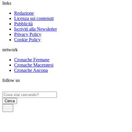
links
Redazione
Licenza sui contenuti
Pubblicità
Iscriviti alla Newsletter
Privacy Policy
Cookie Policy
network
Cronache Fermane
Cronache Maceratesi
Cronache Ancona
follow us
Ricerca
per: