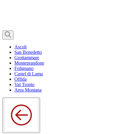
Ascoli
San Benedetto
Grottammare
Monteprandone
Folignano
Castel di Lama
Offida
Val Tronto
Area Montana