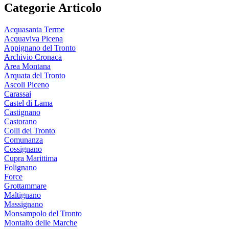
Categorie Articolo
Acquasanta Terme
Acquaviva Picena
Appignano del Tronto
Archivio Cronaca
Area Montana
Arquata del Tronto
Ascoli Piceno
Carassai
Castel di Lama
Castignano
Castorano
Colli del Tronto
Comunanza
Cossignano
Cupra Marittima
Folignano
Force
Grottammare
Maltignano
Massignano
Monsampolo del Tronto
Montalto delle Marche