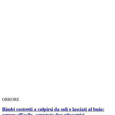
ORRORE
Bimbi costretti a colpirsi da soli e lasciati al buio:
orrore all’asilo, arrestate due educatrici