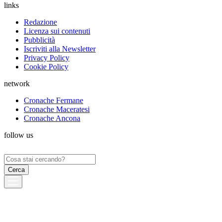
links
Redazione
Licenza sui contenuti
Pubblicità
Iscriviti alla Newsletter
Privacy Policy
Cookie Policy
network
Cronache Fermane
Cronache Maceratesi
Cronache Ancona
follow us
Ricerca
per: