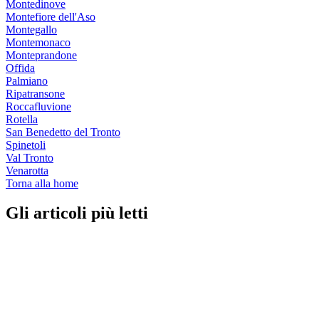
Montedinove
Montefiore dell'Aso
Montegallo
Montemonaco
Monteprandone
Offida
Palmiano
Ripatransone
Roccafluvione
Rotella
San Benedetto del Tronto
Spinetoli
Val Tronto
Venarotta
Torna alla home
Gli articoli più letti