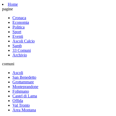
Home
pagine
Cronaca
Economia
Politica
Sport
Eventi
Ascoli Calcio
Samb
33 Comuni
Archivio
comuni
Ascoli
San Benedetto
Grottammare
Monteprandone
Folignano
Castel di Lama
Offida
Val Tronto
Area Montana