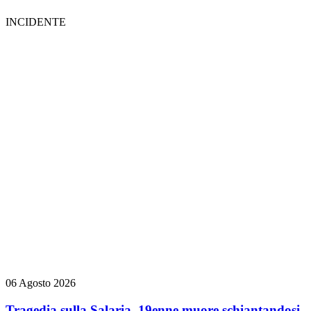
INCIDENTE
06 Agosto 2026
Tragedia sulla Salaria, 19enne muore schiantandosi