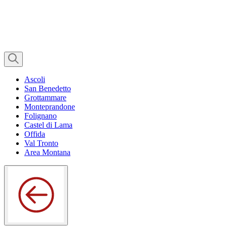
Ascoli
San Benedetto
Grottammare
Monteprandone
Folignano
Castel di Lama
Offida
Val Tronto
Area Montana