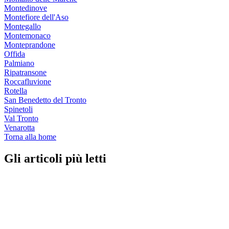
Montedinove
Montefiore dell'Aso
Montegallo
Montemonaco
Monteprandone
Offida
Palmiano
Ripatransone
Roccafluvione
Rotella
San Benedetto del Tronto
Spinetoli
Val Tronto
Venarotta
Torna alla home
Gli articoli più letti