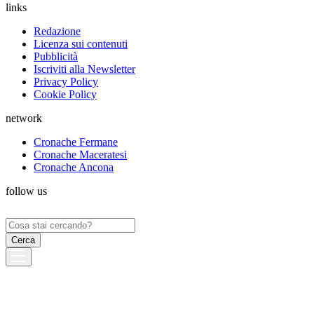
links
Redazione
Licenza sui contenuti
Pubblicità
Iscriviti alla Newsletter
Privacy Policy
Cookie Policy
network
Cronache Fermane
Cronache Maceratesi
Cronache Ancona
follow us
Ricerca
per: