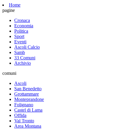
Home
pagine
Cronaca
Economia
Politica
Sport
Eventi
Ascoli Calcio
Samb
33 Comuni
Archivio
comuni
Ascoli
San Benedetto
Grottammare
Monteprandone
Folignano
Castel di Lama
Offida
Val Tronto
Area Montana