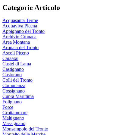
Categorie Articolo
Acquasanta Terme
Acquaviva Picena
Appignano del Tronto
Archivio Cronaca
Area Montana
Arquata del Tronto
Ascoli Piceno
Carassai
Castel di Lama
Castignano
Castorano
Colli del Tronto
Comunanza
Cossignano
Cupra Marittima
Folignano
Force
Grottammare
Maltignano
Massignano
Monsampolo del Tronto
Montalto delle Marche