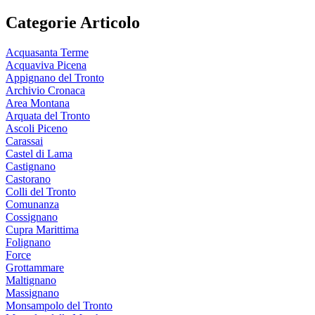
Categorie Articolo
Acquasanta Terme
Acquaviva Picena
Appignano del Tronto
Archivio Cronaca
Area Montana
Arquata del Tronto
Ascoli Piceno
Carassai
Castel di Lama
Castignano
Castorano
Colli del Tronto
Comunanza
Cossignano
Cupra Marittima
Folignano
Force
Grottammare
Maltignano
Massignano
Monsampolo del Tronto