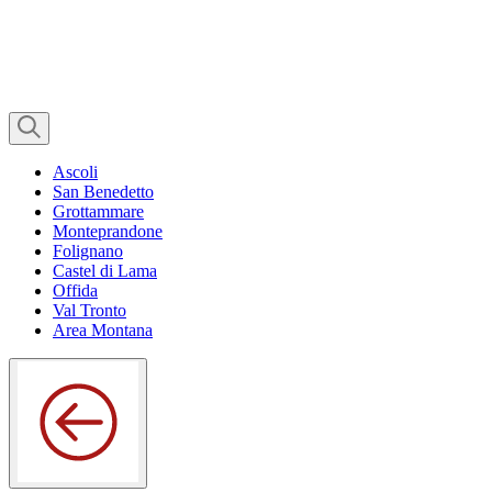
Ascoli
San Benedetto
Grottammare
Monteprandone
Folignano
Castel di Lama
Offida
Val Tronto
Area Montana