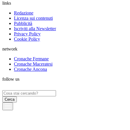
links
Redazione
Licenza sui contenuti
Pubblicità
Iscriviti alla Newsletter
Privacy Policy
Cookie Policy
network
Cronache Fermane
Cronache Maceratesi
Cronache Ancona
follow us
Ricerca
per: