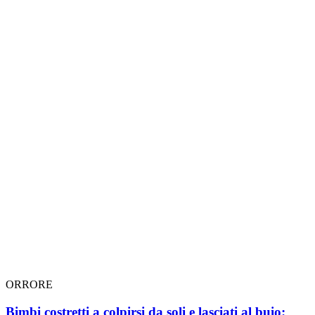
ORRORE
Bimbi costretti a colpirsi da soli e lasciati al buio: