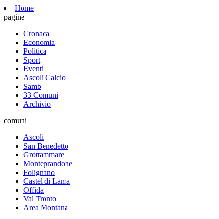
Home
pagine
Cronaca
Economia
Politica
Sport
Eventi
Ascoli Calcio
Samb
33 Comuni
Archivio
comuni
Ascoli
San Benedetto
Grottammare
Monteprandone
Folignano
Castel di Lama
Offida
Val Tronto
Area Montana