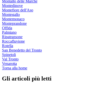
Montalto delle Marche
Montedinove
Montefiore dell'Aso
Montegallo
Montemonaco
Monteprandone
Offida
Palmiano
Ripatransone
Roccafluvione
Rotella
San Benedetto del Tronto
Spinetoli
Val Tronto
Venarotta
Torna alla home
Gli articoli più letti