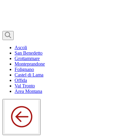
Ascoli
San Benedetto
Grottammare
Monteprandone
Folignano
Castel di Lama
Offida
Val Tronto
Area Montana