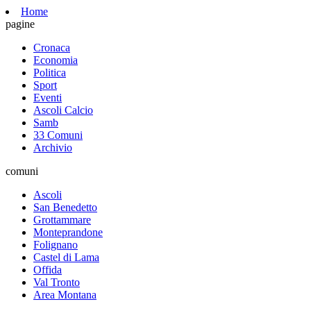
Home
pagine
Cronaca
Economia
Politica
Sport
Eventi
Ascoli Calcio
Samb
33 Comuni
Archivio
comuni
Ascoli
San Benedetto
Grottammare
Monteprandone
Folignano
Castel di Lama
Offida
Val Tronto
Area Montana