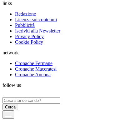
links
Redazione
Licenza sui contenuti
Pubblicità
Iscriviti alla Newsletter
Privacy Policy
Cookie Policy
network
Cronache Fermane
Cronache Maceratesi
Cronache Ancona
follow us
Ricerca
per: