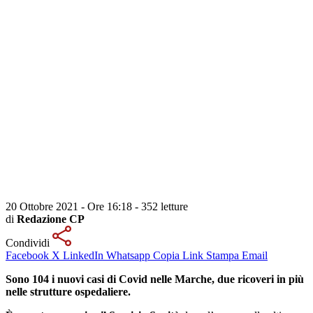
20 Ottobre 2021 - Ore 16:18
-
352 letture
di
Redazione CP
Condividi
Facebook
X
LinkedIn
Whatsapp
Copia Link
Stampa
Email
Sono 104 i nuovi casi di Covid nelle Marche, due ricoveri in più
nelle strutture ospedaliere.