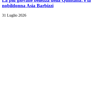
La più giovane bellezza della Quintana: è la
nobildonna Asia Barbizzi
31 Luglio 2026