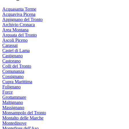
Acquasanta Terme
Acquaviva Picena
Appignano del Tronto
Archivio Cronaca
Area Montana
Arquata del Tronto
Ascoli Piceno
Carassai
Castel di Lama
Castignano
Castorano
Colli del Tronto
Comunanza
Cossignano
Cupra Marittima
Folignano
Force
Grottammare
Maltignano
Massignano
Monsampolo del Tronto
Montalto delle Marche
Montedinove
Montefiore dell'Aso