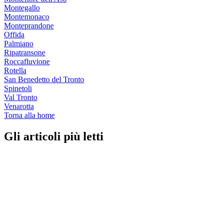
Montegallo
Montemonaco
Monteprandone
Offida
Palmiano
Ripatransone
Roccafluvione
Rotella
San Benedetto del Tronto
Spinetoli
Val Tronto
Venarotta
Torna alla home
Gli articoli più letti