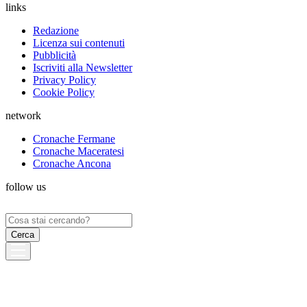
links
Redazione
Licenza sui contenuti
Pubblicità
Iscriviti alla Newsletter
Privacy Policy
Cookie Policy
network
Cronache Fermane
Cronache Maceratesi
Cronache Ancona
follow us
Ricerca
per: