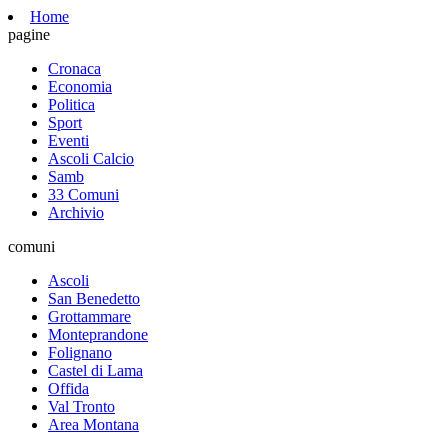
Home
pagine
Cronaca
Economia
Politica
Sport
Eventi
Ascoli Calcio
Samb
33 Comuni
Archivio
comuni
Ascoli
San Benedetto
Grottammare
Monteprandone
Folignano
Castel di Lama
Offida
Val Tronto
Area Montana