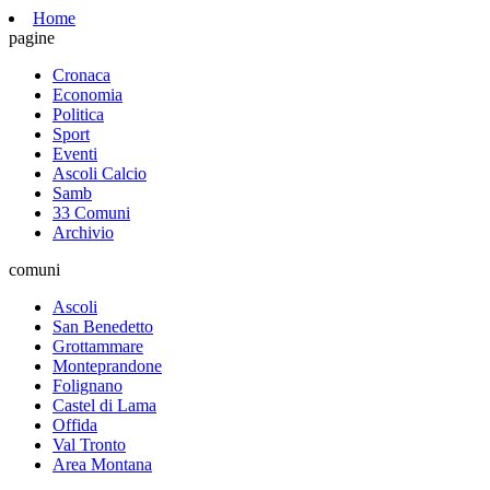
Home
pagine
Cronaca
Economia
Politica
Sport
Eventi
Ascoli Calcio
Samb
33 Comuni
Archivio
comuni
Ascoli
San Benedetto
Grottammare
Monteprandone
Folignano
Castel di Lama
Offida
Val Tronto
Area Montana