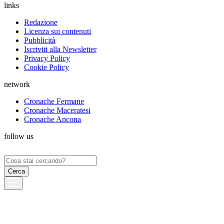
links
Redazione
Licenza sui contenuti
Pubblicità
Iscriviti alla Newsletter
Privacy Policy
Cookie Policy
network
Cronache Fermane
Cronache Maceratesi
Cronache Ancona
follow us
Ricerca
per: