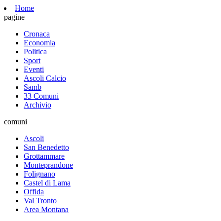
Home
pagine
Cronaca
Economia
Politica
Sport
Eventi
Ascoli Calcio
Samb
33 Comuni
Archivio
comuni
Ascoli
San Benedetto
Grottammare
Monteprandone
Folignano
Castel di Lama
Offida
Val Tronto
Area Montana