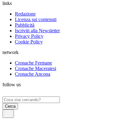
links
Redazione
Licenza sui contenuti
Pubblicità
Iscriviti alla Newsletter
Privacy Policy
Cookie Policy
network
Cronache Fermane
Cronache Maceratesi
Cronache Ancona
follow us
Ricerca
per: