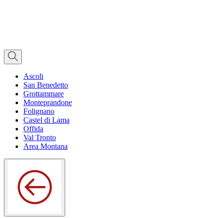
Ascoli
San Benedetto
Grottammare
Monteprandone
Folignano
Castel di Lama
Offida
Val Tronto
Area Montana