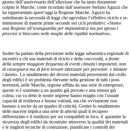
giorno dell’anniversario dell’alluvione che ha tanto duramente
colpito le Marche, come ricordato dall’assessore Stefano Aguzzi che
ha rappresentato quest’oggi la Regione Marche. Aguzzi ha
sottolineato la necessità di leggi che agevolino l’effettivo riciclo e re-
immissione di materie prime seconde nei cicli produttivi:
«Siamo
una Regione all’avanguardia per impiantistica ma poi spesso i
processi si bloccano nelle maglie delle rigidità normativa».
Inoltre ha parlato della previsione nella legge urbanistica regionale di
incentivi a chi usa materiali di riciclo e della
«necessità, a fronte
della sempre maggiore frequenza di eventi climatici imponenti, non
di rassegnarsi ma di farsi trovare attrezzare per prevenire e limitare
i danni».
Lo smaltimento dei diversi materiali provenienti dal crollo
degli edifici è un problema rilevante nella gestione di tutti i post-
terremoti, nelle Marche, regione afflitta da una serie di emergenze,
questo si è sommato a un quadro già provato e una misura già
colma, cui va detto le nostre imprese hanno reagito con l’usuale
capacità di resilienza e buona volontà, ma che ovviamente non
bastano a uscire da un quadro di criticità. Gestire lo smaltimento
delle macerie implica una serie di attività quali il recupero
differenziato e il riutilizzo per usi compatibili in loco, il garantire la
sicurezza degli edifici da ricostruire attraverso la qualità dei materiali
e le migliori tecniche di costruzione, pianificare i controlli del