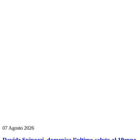
07 Agosto 2026
Davide Spinozzi, domenica l’ultimo saluto al 19enne