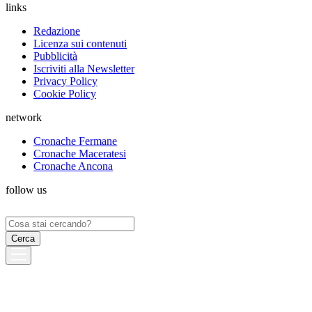
links
Redazione
Licenza sui contenuti
Pubblicità
Iscriviti alla Newsletter
Privacy Policy
Cookie Policy
network
Cronache Fermane
Cronache Maceratesi
Cronache Ancona
follow us
Ricerca
per: