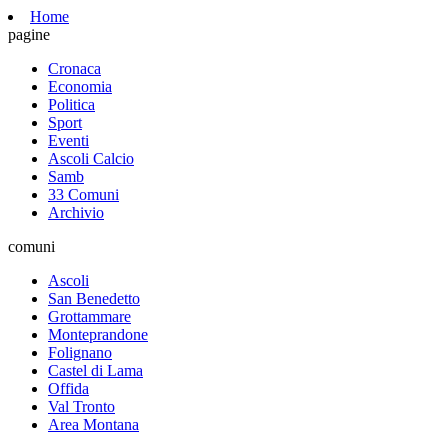
Home
pagine
Cronaca
Economia
Politica
Sport
Eventi
Ascoli Calcio
Samb
33 Comuni
Archivio
comuni
Ascoli
San Benedetto
Grottammare
Monteprandone
Folignano
Castel di Lama
Offida
Val Tronto
Area Montana