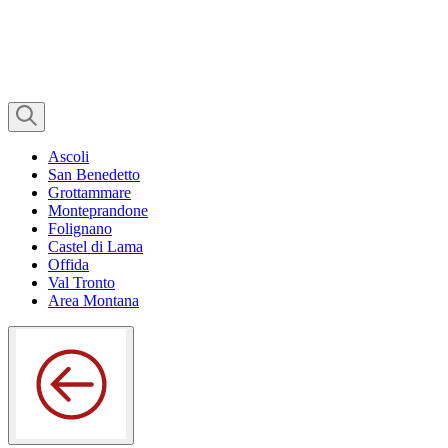
Ascoli
San Benedetto
Grottammare
Monteprandone
Folignano
Castel di Lama
Offida
Val Tronto
Area Montana