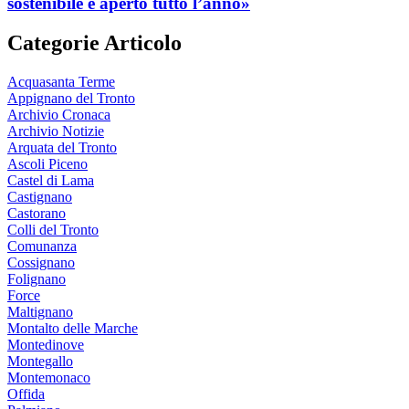
sostenibile e aperto tutto l’anno»
Categorie Articolo
Acquasanta Terme
Appignano del Tronto
Archivio Cronaca
Archivio Notizie
Arquata del Tronto
Ascoli Piceno
Castel di Lama
Castignano
Castorano
Colli del Tronto
Comunanza
Cossignano
Folignano
Force
Maltignano
Montalto delle Marche
Montedinove
Montegallo
Montemonaco
Offida