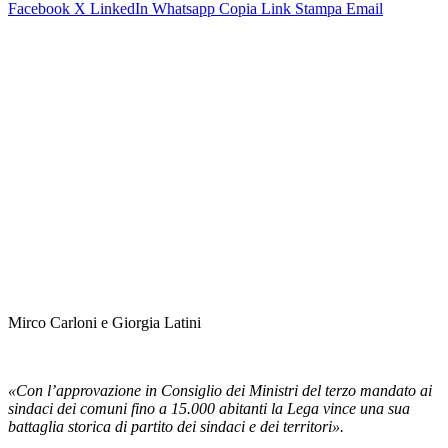
Facebook
X
LinkedIn
Whatsapp
Copia Link
Stampa
Email
Mirco Carloni e Giorgia Latini
«Con l’approvazione in Consiglio dei Ministri del terzo mandato ai
sindaci dei comuni fino a 15.000 abitanti la Lega vince una sua
battaglia storica di partito dei sindaci e dei territori».