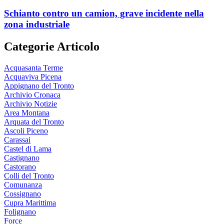
Schianto contro un camion, grave incidente nella
zona industriale
Categorie Articolo
Acquasanta Terme
Acquaviva Picena
Appignano del Tronto
Archivio Cronaca
Archivio Notizie
Area Montana
Arquata del Tronto
Ascoli Piceno
Carassai
Castel di Lama
Castignano
Castorano
Colli del Tronto
Comunanza
Cossignano
Cupra Marittima
Folignano
Force