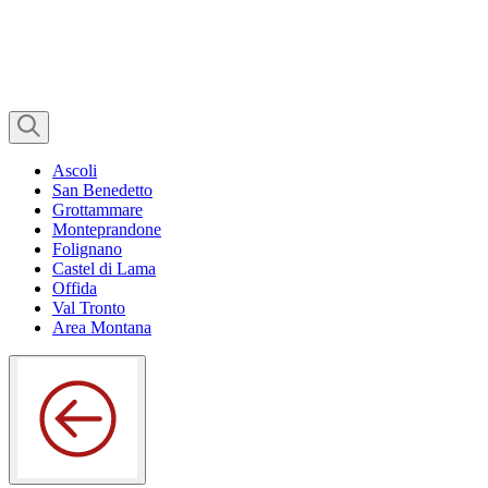
Ascoli
San Benedetto
Grottammare
Monteprandone
Folignano
Castel di Lama
Offida
Val Tronto
Area Montana