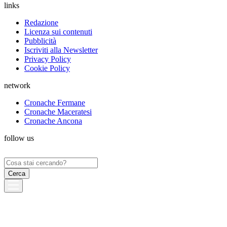
links
Redazione
Licenza sui contenuti
Pubblicità
Iscriviti alla Newsletter
Privacy Policy
Cookie Policy
network
Cronache Fermane
Cronache Maceratesi
Cronache Ancona
follow us
Ricerca
per: