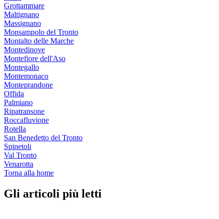
Grottammare
Maltignano
Massignano
Monsampolo del Tronto
Montalto delle Marche
Montedinove
Montefiore dell'Aso
Montegallo
Montemonaco
Monteprandone
Offida
Palmiano
Ripatransone
Roccafluvione
Rotella
San Benedetto del Tronto
Spinetoli
Val Tronto
Venarotta
Torna alla home
Gli articoli più letti