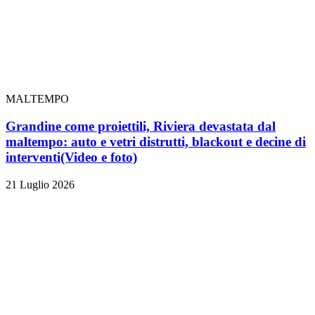
MALTEMPO
Grandine come proiettili, Riviera devastata dal
maltempo: auto e vetri distrutti, blackout e decine di
interventi
(Video e foto)
21 Luglio 2026