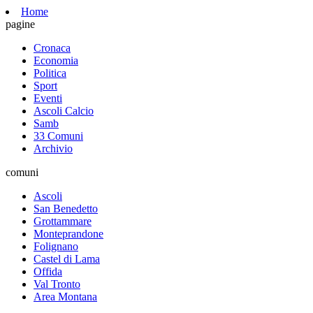
Home
pagine
Cronaca
Economia
Politica
Sport
Eventi
Ascoli Calcio
Samb
33 Comuni
Archivio
comuni
Ascoli
San Benedetto
Grottammare
Monteprandone
Folignano
Castel di Lama
Offida
Val Tronto
Area Montana