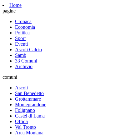
Home
pagine
Cronaca
Economia
Politica
Sport
Eventi
Ascoli Calcio
Samb
33 Comuni
Archivio
comuni
Ascoli
San Benedetto
Grottammare
Monteprandone
Folignano
Castel di Lama
Offida
Val Tronto
Area Montana