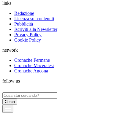
links
Redazione
Licenza sui contenuti
Pubblicità
Iscriviti alla Newsletter
Privacy Policy
Cookie Policy
network
Cronache Fermane
Cronache Maceratesi
Cronache Ancona
follow us
Ricerca
per: