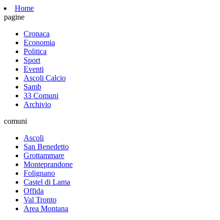
Home
pagine
Cronaca
Economia
Politica
Sport
Eventi
Ascoli Calcio
Samb
33 Comuni
Archivio
comuni
Ascoli
San Benedetto
Grottammare
Monteprandone
Folignano
Castel di Lama
Offida
Val Tronto
Area Montana