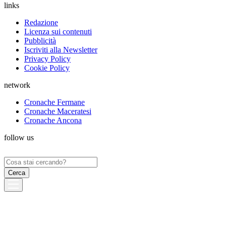
links
Redazione
Licenza sui contenuti
Pubblicità
Iscriviti alla Newsletter
Privacy Policy
Cookie Policy
network
Cronache Fermane
Cronache Maceratesi
Cronache Ancona
follow us
Ricerca
per: