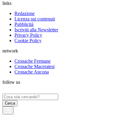
links
Redazione
Licenza sui contenuti
Pubblicità
Iscriviti alla Newsletter
Privacy Policy
Cookie Policy
network
Cronache Fermane
Cronache Maceratesi
Cronache Ancona
follow us
Ricerca
per: