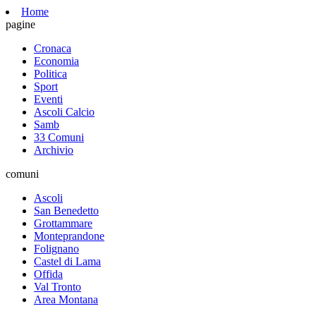
Home
pagine
Cronaca
Economia
Politica
Sport
Eventi
Ascoli Calcio
Samb
33 Comuni
Archivio
comuni
Ascoli
San Benedetto
Grottammare
Monteprandone
Folignano
Castel di Lama
Offida
Val Tronto
Area Montana