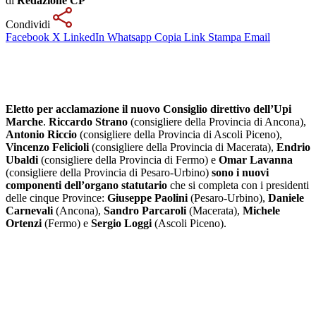
di
Redazione CP
Condividi
Facebook
X
LinkedIn
Whatsapp
Copia Link
Stampa
Email
Eletto per acclamazione il nuovo Consiglio direttivo dell’Upi
Marche
.
Riccardo Strano
(consigliere della Provincia di Ancona),
Antonio Riccio
(consigliere della Provincia di Ascoli Piceno),
Vincenzo Felicioli
(consigliere della Provincia di Macerata),
Endrio
Ubaldi
(consigliere della Provincia di Fermo) e
Omar Lavanna
(consigliere della Provincia di Pesaro-Urbino)
sono i nuovi
componenti dell’organo statutario
che si completa con i presidenti
delle cinque Province:
Giuseppe Paolini
(Pesaro-Urbino),
Daniele
Carnevali
(Ancona),
Sandro Parcaroli
(Macerata),
Michele
Ortenzi
(Fermo) e
Sergio Loggi
(Ascoli Piceno).