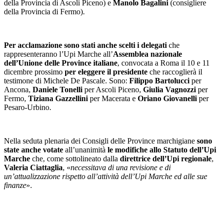
della Provincia di Ascoli Piceno) e
Manolo Bagalini
(consigliere
della Provincia di Fermo).
Per acclamazione sono stati anche scelti i delegati
che
rappresenteranno l’Upi Marche all’
Assemblea nazionale
dell’Unione delle Province italiane
, convocata a Roma il 10 e 11
dicembre prossimo
per eleggere il presidente
che raccoglierà il
testimone di Michele De Pascale. Sono:
Filippo Bartolucci
per
Ancona,
Daniele Tonelli
per Ascoli Piceno,
Giulia Vagnozzi
per
Fermo,
Tiziana Gazzellini
per Macerata e
Oriano Giovanelli
per
Pesaro-Urbino.
Nella seduta plenaria dei Consigli delle Province marchigiane
sono
state anche votate
all’unanimità
le modifiche allo Statuto dell’Upi
Marche
che, come sottolineato dalla
direttrice dell’Upi regionale
,
Valeria Ciattaglia
, «
necessitava di una revisione e di
un’attualizzazione rispetto all’attività dell’Upi Marche ed alle sue
finanze
».