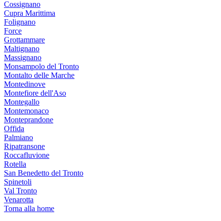
Cossignano
Cupra Marittima
Folignano
Force
Grottammare
Maltignano
Massignano
Monsampolo del Tronto
Montalto delle Marche
Montedinove
Montefiore dell'Aso
Montegallo
Montemonaco
Monteprandone
Offida
Palmiano
Ripatransone
Roccafluvione
Rotella
San Benedetto del Tronto
Spinetoli
Val Tronto
Venarotta
Torna alla home