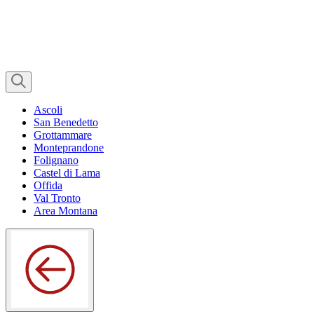
Ascoli
San Benedetto
Grottammare
Monteprandone
Folignano
Castel di Lama
Offida
Val Tronto
Area Montana