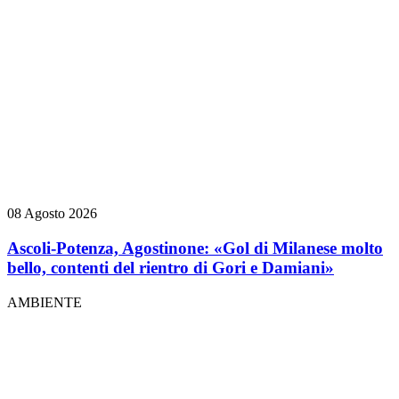
08 Agosto 2026
Ascoli-Potenza, Agostinone: «Gol di Milanese molto
bello, contenti del rientro di Gori e Damiani»
AMBIENTE