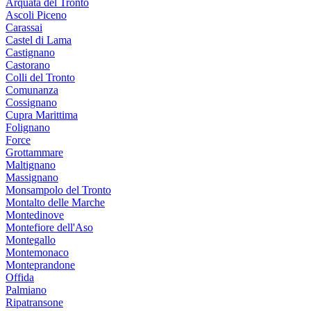
Arquata del Tronto
Ascoli Piceno
Carassai
Castel di Lama
Castignano
Castorano
Colli del Tronto
Comunanza
Cossignano
Cupra Marittima
Folignano
Force
Grottammare
Maltignano
Massignano
Monsampolo del Tronto
Montalto delle Marche
Montedinove
Montefiore dell'Aso
Montegallo
Montemonaco
Monteprandone
Offida
Palmiano
Ripatransone