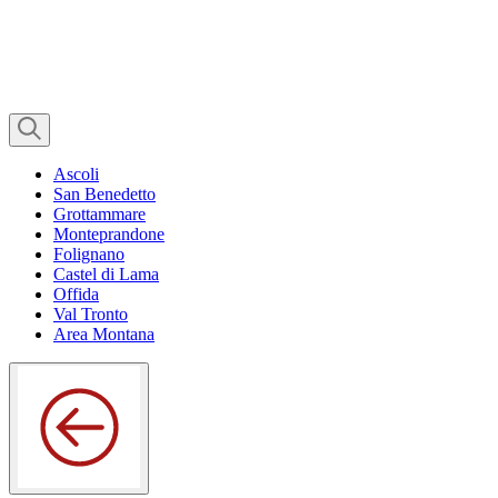
Ascoli
San Benedetto
Grottammare
Monteprandone
Folignano
Castel di Lama
Offida
Val Tronto
Area Montana