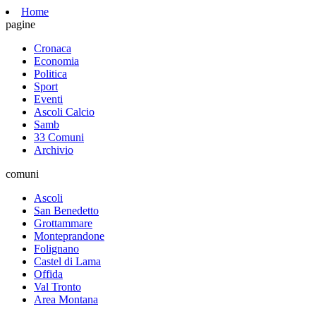
Home
pagine
Cronaca
Economia
Politica
Sport
Eventi
Ascoli Calcio
Samb
33 Comuni
Archivio
comuni
Ascoli
San Benedetto
Grottammare
Monteprandone
Folignano
Castel di Lama
Offida
Val Tronto
Area Montana