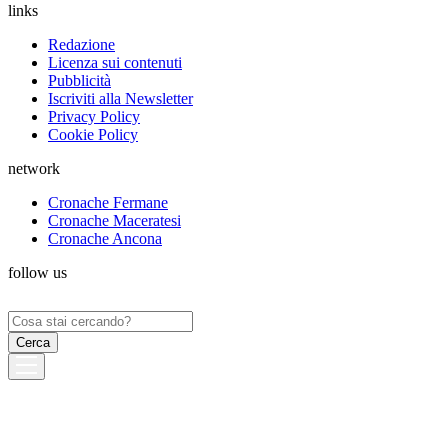
links
Redazione
Licenza sui contenuti
Pubblicità
Iscriviti alla Newsletter
Privacy Policy
Cookie Policy
network
Cronache Fermane
Cronache Maceratesi
Cronache Ancona
follow us
Ricerca
per: