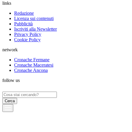
links
Redazione
Licenza sui contenuti
Pubblicità
Iscriviti alla Newsletter
Privacy Policy
Cookie Policy
network
Cronache Fermane
Cronache Maceratesi
Cronache Ancona
follow us
Ricerca
per: