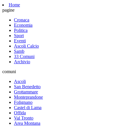
Home
pagine
Cronaca
Economia
Politica
Sport
Eventi
Ascoli Calcio
Samb
33 Comuni
Archivio
comuni
Ascoli
San Benedetto
Grottammare
Monteprandone
Folignano
Castel di Lama
Offida
Val Tronto
Area Montana