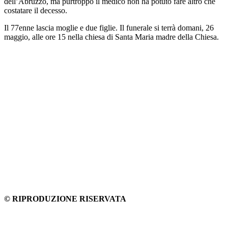
dell’Abruzzo, ma purtroppo il medico non ha potuto fare altro che
costatare il decesso.
Il 77enne lascia moglie e due figlie. Il funerale si terrà domani, 26
maggio, alle ore 15 nella chiesa di Santa Maria madre della Chiesa.
© RIPRODUZIONE RISERVATA