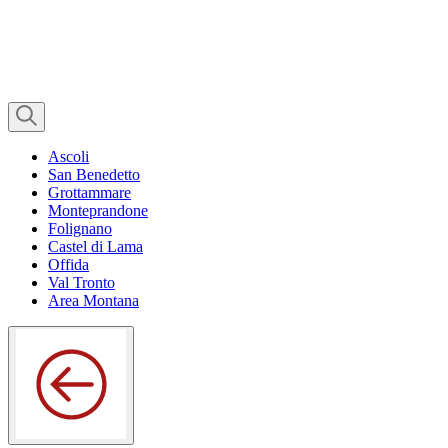
Ascoli
San Benedetto
Grottammare
Monteprandone
Folignano
Castel di Lama
Offida
Val Tronto
Area Montana