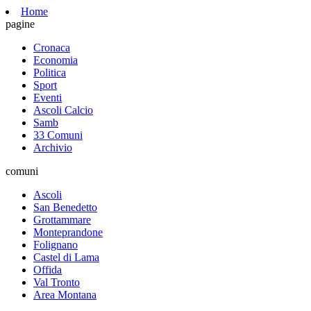
Home
pagine
Cronaca
Economia
Politica
Sport
Eventi
Ascoli Calcio
Samb
33 Comuni
Archivio
comuni
Ascoli
San Benedetto
Grottammare
Monteprandone
Folignano
Castel di Lama
Offida
Val Tronto
Area Montana