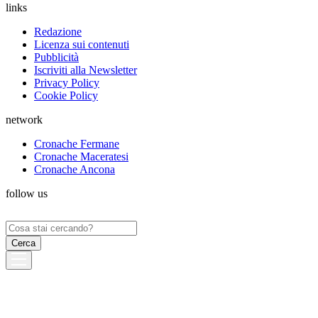
links
Redazione
Licenza sui contenuti
Pubblicità
Iscriviti alla Newsletter
Privacy Policy
Cookie Policy
network
Cronache Fermane
Cronache Maceratesi
Cronache Ancona
follow us
Ricerca
per: