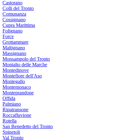
Castorano
Colli del Tronto
Comunanza
Cossignano
Cupra Marittima
Folignano
Force
Grottammare
Maltignano
Massignano
Monsampolo del Tronto
Montalto delle Marche
Montedinove
Montefiore dell'Aso
Montegallo
Montemonaco
Monteprandone
Offida
Palmiano
Ripatransone
Roccafluvione
Rotella
San Benedetto del Tronto
Spinetoli
Val Tronto