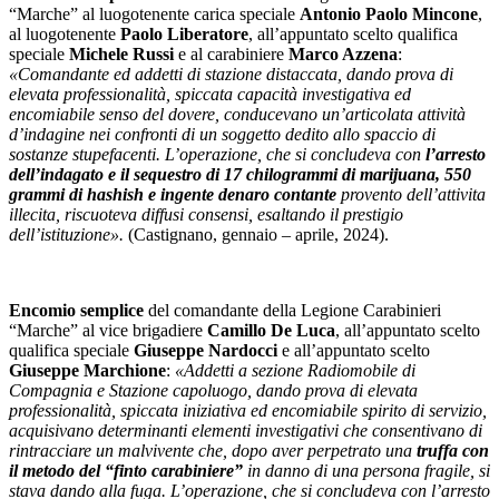
“Marche” al luogotenente carica speciale
Antonio Paolo Mincone
,
al luogotenente
Paolo Liberatore
, all’appuntato scelto qualifica
speciale
Michele Russi
e al carabiniere
Marco Azzena
:
«Comandante ed addetti di stazione distaccata, dando prova di
elevata professionalità, spiccata capacità investigativa ed
encomiabile senso del dovere, conducevano un’articolata attività
d’indagine nei confronti di un soggetto dedito allo spaccio di
sostanze stupefacenti. L’operazione, che si concludeva con
l’arresto
dell’indagato e il sequestro di 17 chilogrammi di marijuana, 550
grammi di hashish e ingente denaro contante
provento dell’attivita
illecita, riscuoteva diffusi consensi, esaltando il prestigio
dell’istituzione».
(Castignano, gennaio – aprile, 2024).
Encomio semplice
del comandante della Legione Carabinieri
“Marche” al vice brigadiere
Camillo De Luca
, all’appuntato scelto
qualifica speciale
Giuseppe Nardocci
e all’appuntato scelto
Giuseppe Marchione
:
«Addetti a sezione Radiomobile di
Compagnia e Stazione capoluogo, dando prova di elevata
professionalità, spiccata iniziativa ed encomiabile spirito di servizio,
acquisivano determinanti elementi investigativi che consentivano di
rintracciare un malvivente che, dopo aver perpetrato una
truffa con
il metodo del “finto carabiniere”
in danno di una persona fragile, si
stava dando alla fuga. L’operazione, che si concludeva con l’arresto