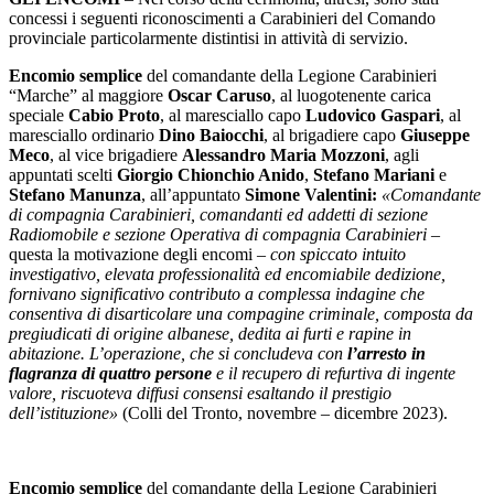
concessi i seguenti riconoscimenti a Carabinieri del Comando
provinciale particolarmente distintisi in attività di servizio.
Encomio semplice
del comandante della Legione Carabinieri
“Marche” al maggiore
Oscar Caruso
, al luogotenente carica
speciale
Cabio Proto
, al maresciallo capo
Ludovico Gaspari
, al
maresciallo ordinario
Dino Baiocchi
, al brigadiere capo
Giuseppe
Meco
, al vice brigadiere
Alessandro Maria Mozzoni
, agli
appuntati scelti
Giorgio Chionchio Anido
,
Stefano Mariani
e
Stefano Manunza
, all’appuntato
Simone Valentini:
«Comandante
di compagnia Carabinieri, comandanti ed addetti di sezione
Radiomobile e sezione Operativa di compagnia Carabinieri
–
questa la motivazione degli encomi –
con spiccato intuito
investigativo, elevata professionalità ed encomiabile dedizione,
fornivano significativo contributo a complessa indagine che
consentiva di disarticolare una compagine criminale, composta da
pregiudicati di origine albanese, dedita ai furti e rapine in
abitazione. L’operazione, che si concludeva con
l’arresto in
flagranza di quattro persone
e il recupero di refurtiva di ingente
valore, riscuoteva diffusi consensi esaltando il prestigio
dell’istituzione»
(Colli del Tronto, novembre – dicembre 2023).
Encomio semplice
del comandante della Legione Carabinieri