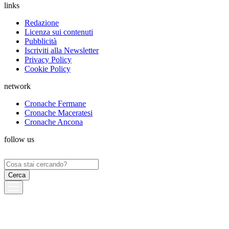
links
Redazione
Licenza sui contenuti
Pubblicità
Iscriviti alla Newsletter
Privacy Policy
Cookie Policy
network
Cronache Fermane
Cronache Maceratesi
Cronache Ancona
follow us
Ricerca
per: