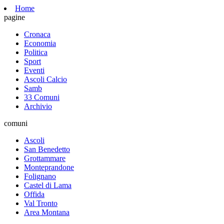
Home
pagine
Cronaca
Economia
Politica
Sport
Eventi
Ascoli Calcio
Samb
33 Comuni
Archivio
comuni
Ascoli
San Benedetto
Grottammare
Monteprandone
Folignano
Castel di Lama
Offida
Val Tronto
Area Montana