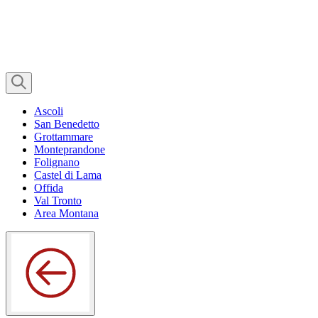
Ascoli
San Benedetto
Grottammare
Monteprandone
Folignano
Castel di Lama
Offida
Val Tronto
Area Montana