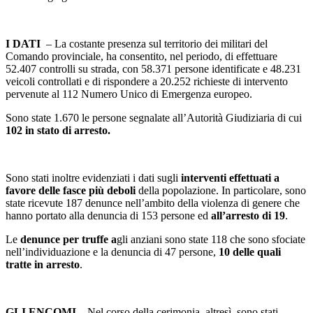
I DATI
– La costante presenza sul territorio dei militari del
Comando provinciale, ha consentito, nel periodo, di effettuare
52.407 controlli su strada, con 58.371 persone identificate e 48.231
veicoli controllati e di rispondere a 20.252 richieste di intervento
pervenute al 112 Numero Unico di Emergenza europeo.
Sono state 1.670 le persone segnalate all’Autorità Giudiziaria di cui
102 in stato di arresto.
Sono stati inoltre evidenziati i dati sugli
interventi effettuati a
favore delle fasce più deboli
della popolazione. In particolare, sono
state ricevute 187 denunce nell’ambito della violenza di genere che
hanno portato alla denuncia di 153 persone ed
all’arresto di 19
.
Le
denunce per truffe a
gli anziani sono state 118 che sono sfociate
nell’individuazione e la denuncia di 47 persone,
10 delle quali
tratte in arresto
.
GLI ENCOMI
– Nel corso della cerimonia, altresì, sono stati