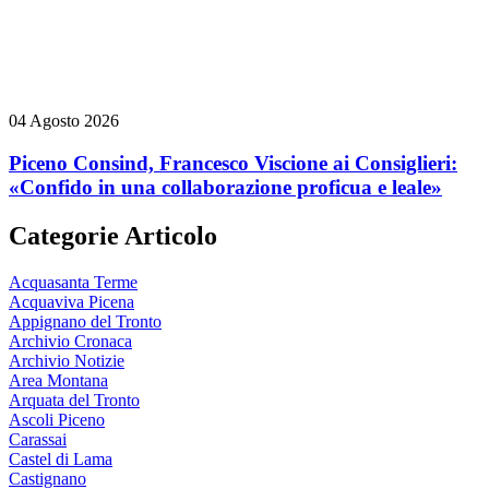
04 Agosto 2026
Piceno Consind, Francesco Viscione ai Consiglieri:
«Confido in una collaborazione proficua e leale»
Categorie Articolo
Acquasanta Terme
Acquaviva Picena
Appignano del Tronto
Archivio Cronaca
Archivio Notizie
Area Montana
Arquata del Tronto
Ascoli Piceno
Carassai
Castel di Lama
Castignano