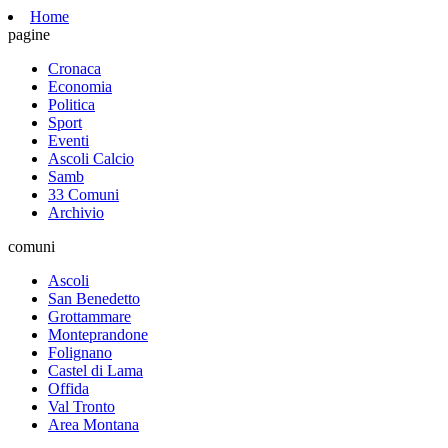
Home
pagine
Cronaca
Economia
Politica
Sport
Eventi
Ascoli Calcio
Samb
33 Comuni
Archivio
comuni
Ascoli
San Benedetto
Grottammare
Monteprandone
Folignano
Castel di Lama
Offida
Val Tronto
Area Montana