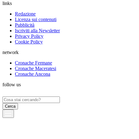
links
Redazione
Licenza sui contenuti
Pubblicità
Iscriviti alla Newsletter
Privacy Policy
Cookie Policy
network
Cronache Fermane
Cronache Maceratesi
Cronache Ancona
follow us
Ricerca
per: