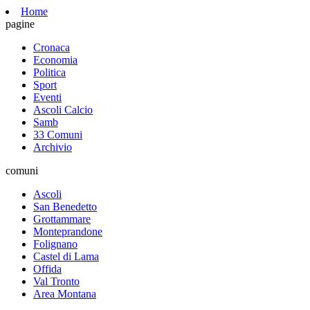
Home
pagine
Cronaca
Economia
Politica
Sport
Eventi
Ascoli Calcio
Samb
33 Comuni
Archivio
comuni
Ascoli
San Benedetto
Grottammare
Monteprandone
Folignano
Castel di Lama
Offida
Val Tronto
Area Montana