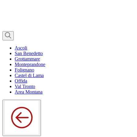
Ascoli
San Benedetto
Grottammare
Monteprandone
Folignano
Castel di Lama
Offida
Val Tronto
Area Montana