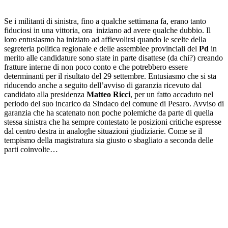
Se i militanti di sinistra, fino a qualche settimana fa, erano tanto
fiduciosi in una vittoria, ora iniziano ad avere qualche dubbio. Il
loro entusiasmo ha iniziato ad affievolirsi quando le scelte della
segreteria politica regionale e delle assemblee provinciali del
Pd
in
merito alle candidature sono state in parte disattese (da chi?) creando
fratture interne di non poco conto e che potrebbero essere
determinanti per il risultato del 29 settembre. Entusiasmo che si sta
riducendo anche a seguito dell’avviso di garanzia ricevuto dal
candidato alla presidenza
Matteo Ricci
, per un fatto accaduto nel
periodo del suo incarico da Sindaco del comune di Pesaro. Avviso di
garanzia che ha scatenato non poche polemiche da parte di quella
stessa sinistra che ha sempre contestato le posizioni critiche espresse
dal centro destra in analoghe situazioni giudiziarie. Come se il
tempismo della magistratura sia giusto o sbagliato a seconda delle
parti coinvolte…