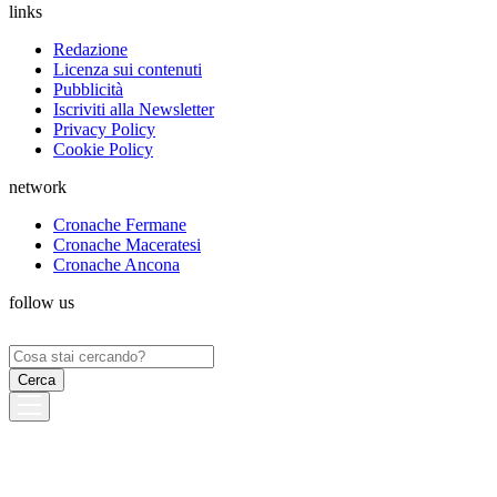
links
Redazione
Licenza sui contenuti
Pubblicità
Iscriviti alla Newsletter
Privacy Policy
Cookie Policy
network
Cronache Fermane
Cronache Maceratesi
Cronache Ancona
follow us
Ricerca
per: