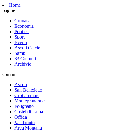
Home
pagine
Cronaca
Economia
Politica
Sport
Eventi
Ascoli Calcio
Samb
33 Comuni
Archivio
comuni
Ascoli
San Benedetto
Grottammare
Monteprandone
Folignano
Castel di Lama
Offida
Val Tronto
Area Montana