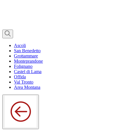
Ascoli
San Benedetto
Grottammare
Monteprandone
Folignano
Castel di Lama
Offida
Val Tronto
Area Montana