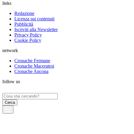
links
Redazione
Licenza sui contenuti
Pubblicità
Iscriviti alla Newsletter
Privacy Policy
Cookie Policy
network
Cronache Fermane
Cronache Maceratesi
Cronache Ancona
follow us
Ricerca
per: