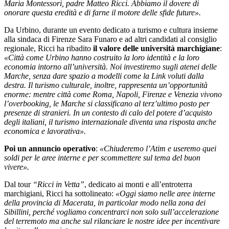
Maria Montessori, padre Matteo Ricci. Abbiamo il dovere di
onorare questa eredità e di farne il motore delle sfide future».
Da Urbino, durante un evento dedicato a turismo e cultura insieme
alla sindaca di Firenze Sara Funaro e ad altri candidati al consiglio
regionale, Ricci ha ribadito
il valore delle università marchigiane
:
«Città come Urbino hanno costruito la loro identità e la loro
economia intorno all’università. Noi investiremo sugli atenei delle
Marche, senza dare spazio a modelli come la Link voluti dalla
destra. Il turismo culturale, inoltre, rappresenta un’opportunità
enorme: mentre città come Roma, Napoli, Firenze e Venezia vivono
l’overbooking, le Marche si classificano al terz’ultimo posto per
presenze di stranieri. In un contesto di calo del potere d’acquisto
degli italiani, il turismo internazionale diventa una risposta anche
economica e lavorativa».
Poi un annuncio operativo
:
«Chiuderemo l’Atim e useremo quei
soldi per le aree interne e per scommettere sul tema del buon
vivere».
Dal tour
“Ricci in Vetta”
, dedicato ai monti e all’entroterra
marchigiani, Ricci ha sottolineato:
«Oggi siamo nelle aree interne
della provincia di Macerata, in particolar modo nella zona dei
Sibillini, perché vogliamo concentrarci non solo sull’accelerazione
del terremoto ma anche sul rilanciare le nostre idee per incentivare