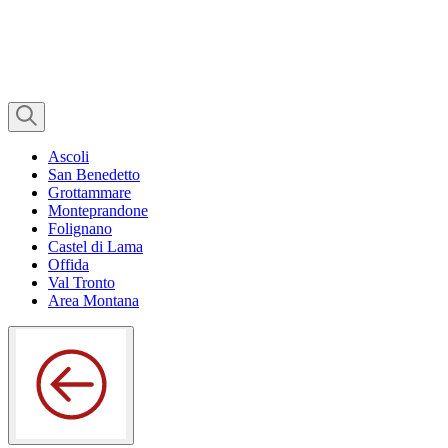
Ascoli
San Benedetto
Grottammare
Monteprandone
Folignano
Castel di Lama
Offida
Val Tronto
Area Montana