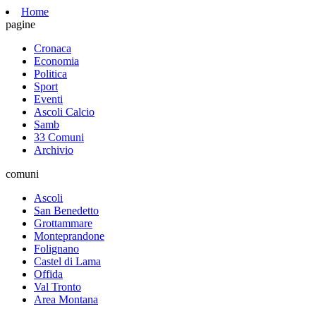
Home
pagine
Cronaca
Economia
Politica
Sport
Eventi
Ascoli Calcio
Samb
33 Comuni
Archivio
comuni
Ascoli
San Benedetto
Grottammare
Monteprandone
Folignano
Castel di Lama
Offida
Val Tronto
Area Montana