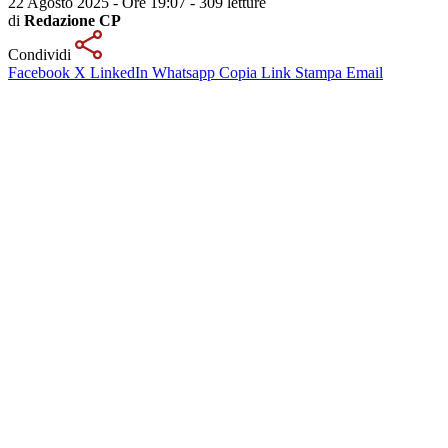
22 Agosto 2025 - Ore 19:07
-
309 letture
di
Redazione CP
Condividi
Facebook
X
LinkedIn
Whatsapp
Copia Link
Stampa
Email