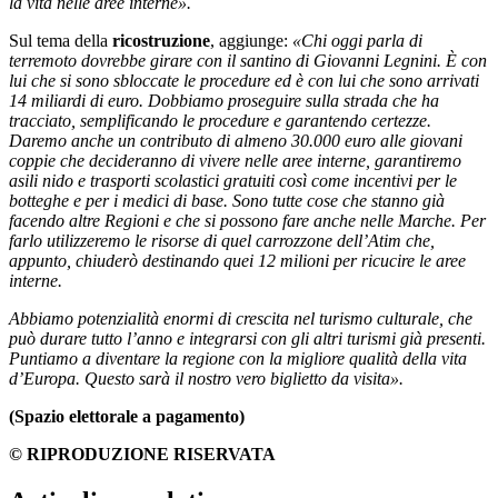
la vita nelle aree interne».
Sul tema della
ricostruzione
, aggiunge:
«Chi oggi parla di
terremoto dovrebbe girare con il santino di Giovanni Legnini. È con
lui che si sono sbloccate le procedure ed è con lui che sono arrivati
14 miliardi di euro. Dobbiamo proseguire sulla strada che ha
tracciato, semplificando le procedure e garantendo certezze.
Daremo anche un contributo di almeno 30.000 euro alle giovani
coppie che decideranno di vivere nelle aree interne, garantiremo
asili nido e trasporti scolastici gratuiti così come incentivi per le
botteghe e per i medici di base. Sono tutte cose che stanno già
facendo altre Regioni e che si possono fare anche nelle Marche. Per
farlo utilizzeremo le risorse di quel carrozzone dell’Atim che,
appunto, chiuderò destinando quei 12 milioni per ricucire le aree
interne.
Abbiamo potenzialità enormi di crescita nel turismo culturale, che
può durare tutto l’anno e integrarsi con gli altri turismi già presenti.
Puntiamo a diventare la regione con la migliore qualità della vita
d’Europa. Questo sarà il nostro vero biglietto da visita».
(Spazio elettorale a pagamento)
© RIPRODUZIONE RISERVATA