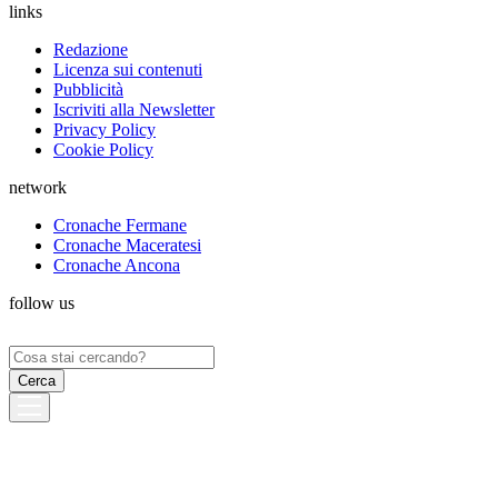
links
Redazione
Licenza sui contenuti
Pubblicità
Iscriviti alla Newsletter
Privacy Policy
Cookie Policy
network
Cronache Fermane
Cronache Maceratesi
Cronache Ancona
follow us
Ricerca
per: