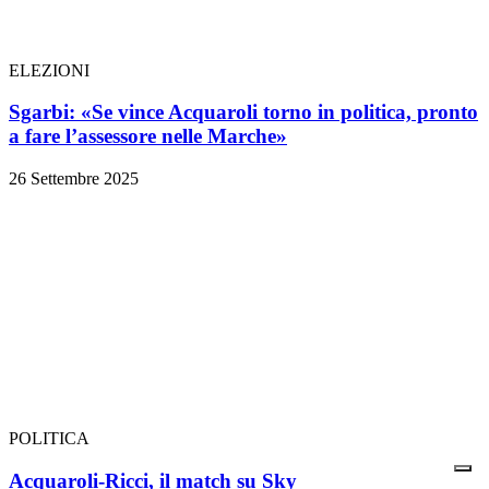
ELEZIONI
Sgarbi: «Se vince Acquaroli torno in politica, pronto
a fare l’assessore nelle Marche»
26 Settembre 2025
POLITICA
Acquaroli-Ricci, il match su Sky