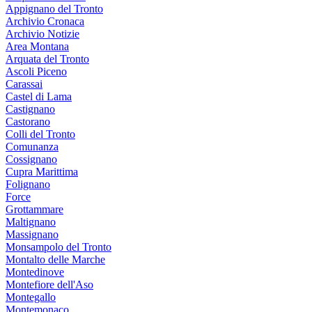
Appignano del Tronto
Archivio Cronaca
Archivio Notizie
Area Montana
Arquata del Tronto
Ascoli Piceno
Carassai
Castel di Lama
Castignano
Castorano
Colli del Tronto
Comunanza
Cossignano
Cupra Marittima
Folignano
Force
Grottammare
Maltignano
Massignano
Monsampolo del Tronto
Montalto delle Marche
Montedinove
Montefiore dell'Aso
Montegallo
Montemonaco