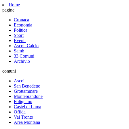
Home
pagine
Cronaca
Economia
Politica
Sport
Eventi
Ascoli Calcio
Samb
33 Comuni
Archivio
comuni
Ascoli
San Benedetto
Grottammare
Monteprandone
Folignano
Castel di Lama
Offida
Val Tronto
Area Montana