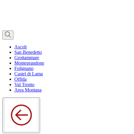
Ascoli
San Benedetto
Grottammare
Monteprandone
Folignano
Castel di Lama
Offida
Val Tronto
Area Montana