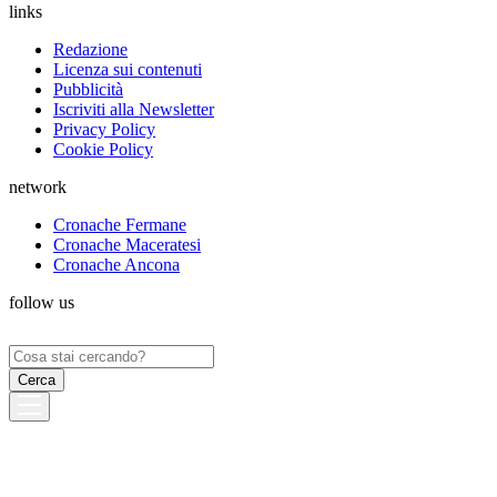
links
Redazione
Licenza sui contenuti
Pubblicità
Iscriviti alla Newsletter
Privacy Policy
Cookie Policy
network
Cronache Fermane
Cronache Maceratesi
Cronache Ancona
follow us
Ricerca
per: