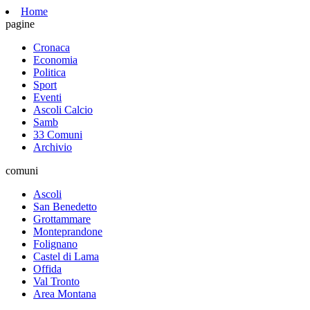
Home
pagine
Cronaca
Economia
Politica
Sport
Eventi
Ascoli Calcio
Samb
33 Comuni
Archivio
comuni
Ascoli
San Benedetto
Grottammare
Monteprandone
Folignano
Castel di Lama
Offida
Val Tronto
Area Montana