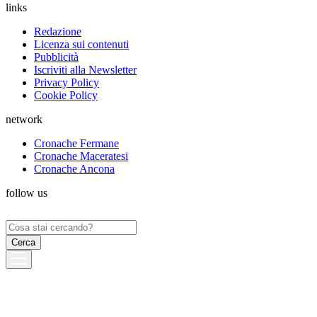
links
Redazione
Licenza sui contenuti
Pubblicità
Iscriviti alla Newsletter
Privacy Policy
Cookie Policy
network
Cronache Fermane
Cronache Maceratesi
Cronache Ancona
follow us
Ricerca
per: