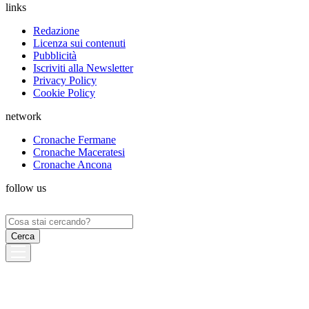
links
Redazione
Licenza sui contenuti
Pubblicità
Iscriviti alla Newsletter
Privacy Policy
Cookie Policy
network
Cronache Fermane
Cronache Maceratesi
Cronache Ancona
follow us
Ricerca
per: