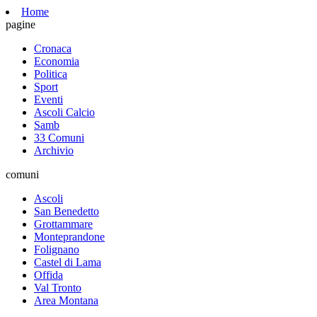
Home
pagine
Cronaca
Economia
Politica
Sport
Eventi
Ascoli Calcio
Samb
33 Comuni
Archivio
comuni
Ascoli
San Benedetto
Grottammare
Monteprandone
Folignano
Castel di Lama
Offida
Val Tronto
Area Montana