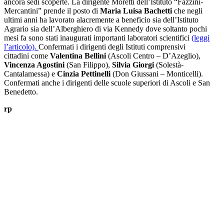
ancora sedi scoperte. La dirigente Moretti dell’Istituto “Fazzini-
Mercantini” prende il posto di
Maria Luisa Bachetti
che negli
ultimi anni ha lavorato alacremente a beneficio sia dell’Istituto
Agrario sia dell’Alberghiero di via Kennedy dove soltanto pochi
mesi fa sono stati inaugurati importanti laboratori scientifici
(leggi
l’articolo).
Confermati i dirigenti degli Istituti comprensivi
cittadini come
Valentina Bellini
(Ascoli Centro – D’Azeglio),
Vincenza Agostini
(San Filippo),
Silvia Giorgi
(Solestà-
Cantalamessa) e
Cinzia Pettinelli
(Don Giussani – Monticelli).
Confermati anche i dirigenti delle scuole superiori di Ascoli e San
Benedetto.
rp