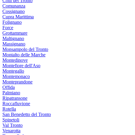
Colli del Tronto
Comunanza
Cossignano
Cupra Marittima
Folignano
Force
Grottammare
Maltignano
Massignano
Monsampolo del Tronto
Montalto delle Marche
Montedinove
Montefiore dell'Aso
Montegallo
Montemonaco
Monteprandone
Offida
Palmiano
Ripatransone
Roccafluvione
Rotella
San Benedetto del Tronto
Spinetoli
Val Tronto
Venarotta