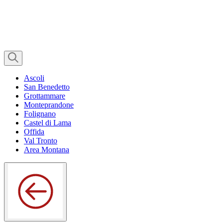
Ascoli
San Benedetto
Grottammare
Monteprandone
Folignano
Castel di Lama
Offida
Val Tronto
Area Montana