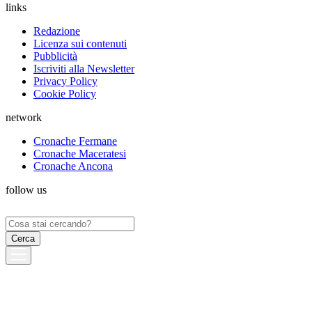
links
Redazione
Licenza sui contenuti
Pubblicità
Iscriviti alla Newsletter
Privacy Policy
Cookie Policy
network
Cronache Fermane
Cronache Maceratesi
Cronache Ancona
follow us
Ricerca
per: