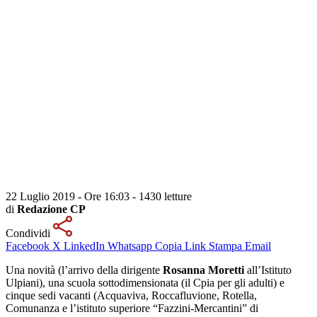
22 Luglio 2019 - Ore 16:03
-
1430 letture
di
Redazione CP
Condividi
Facebook
X
LinkedIn
Whatsapp
Copia Link
Stampa
Email
Una novità (l’arrivo della dirigente
Rosanna Moretti
all’Istituto
Ulpiani), una scuola sottodimensionata (il Cpia per gli adulti) e
cinque sedi vacanti (Acquaviva, Roccafluvione, Rotella,
Comunanza e l’istituto superiore “Fazzini-Mercantini” di