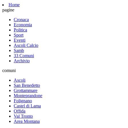
Home
pagine
Cronaca
Economia
Politica
Sport
Eventi
Ascoli Calcio
Samb
33 Comuni
Archivio
comuni
Ascoli
San Benedetto
Grottammare
Monteprandone
Folignano
Castel di Lama
Offida
Val Tronto
Area Montana