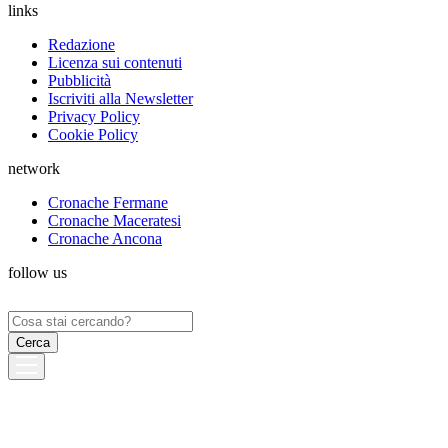
links
Redazione
Licenza sui contenuti
Pubblicità
Iscriviti alla Newsletter
Privacy Policy
Cookie Policy
network
Cronache Fermane
Cronache Maceratesi
Cronache Ancona
follow us
Ricerca
per: