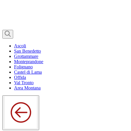
Ascoli
San Benedetto
Grottammare
Monteprandone
Folignano
Castel di Lama
Offida
Val Tronto
Area Montana