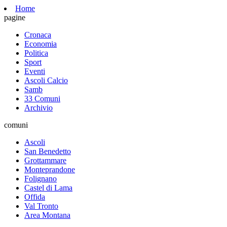
Home
pagine
Cronaca
Economia
Politica
Sport
Eventi
Ascoli Calcio
Samb
33 Comuni
Archivio
comuni
Ascoli
San Benedetto
Grottammare
Monteprandone
Folignano
Castel di Lama
Offida
Val Tronto
Area Montana