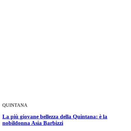
QUINTANA
La più giovane bellezza della Quintana: è la
nobildonna Asia Barbizzi