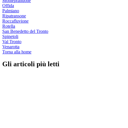
Monteprandone
Offida
Palmiano
Ripatransone
Roccafluvione
Rotella
San Benedetto del Tronto
Spinetoli
Val Tronto
Venarotta
Torna alla home
Gli articoli più letti