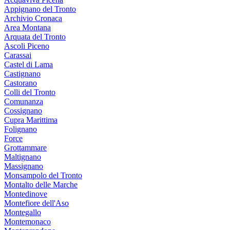
Appignano del Tronto
Archivio Cronaca
Area Montana
Arquata del Tronto
Ascoli Piceno
Carassai
Castel di Lama
Castignano
Castorano
Colli del Tronto
Comunanza
Cossignano
Cupra Marittima
Folignano
Force
Grottammare
Maltignano
Massignano
Monsampolo del Tronto
Montalto delle Marche
Montedinove
Montefiore dell'Aso
Montegallo
Montemonaco