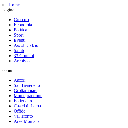
Home
pagine
Cronaca
Economia
Politica
Sport
Eventi
Ascoli Calcio
Samb
33 Comuni
Archivio
comuni
Ascoli
San Benedetto
Grottammare
Monteprandone
Folignano
Castel di Lama
Offida
Val Tronto
Area Montana