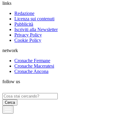
links
Redazione
Licenza sui contenuti
Pubblicità
Iscriviti alla Newsletter
Privacy Policy
Cookie Policy
network
Cronache Fermane
Cronache Maceratesi
Cronache Ancona
follow us
Ricerca
per: