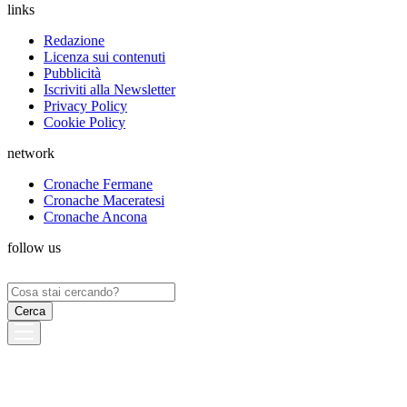
links
Redazione
Licenza sui contenuti
Pubblicità
Iscriviti alla Newsletter
Privacy Policy
Cookie Policy
network
Cronache Fermane
Cronache Maceratesi
Cronache Ancona
follow us
Ricerca
per: