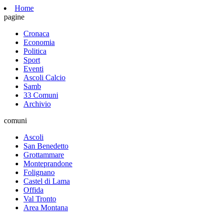
Home
pagine
Cronaca
Economia
Politica
Sport
Eventi
Ascoli Calcio
Samb
33 Comuni
Archivio
comuni
Ascoli
San Benedetto
Grottammare
Monteprandone
Folignano
Castel di Lama
Offida
Val Tronto
Area Montana