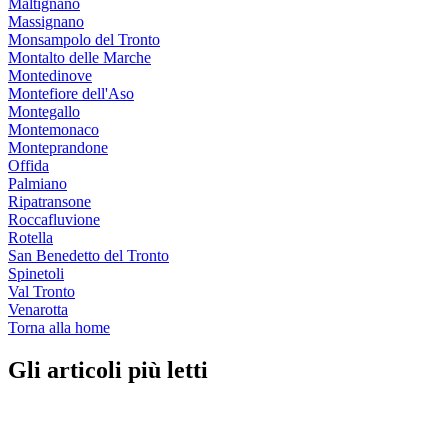
Maltignano
Massignano
Monsampolo del Tronto
Montalto delle Marche
Montedinove
Montefiore dell'Aso
Montegallo
Montemonaco
Monteprandone
Offida
Palmiano
Ripatransone
Roccafluvione
Rotella
San Benedetto del Tronto
Spinetoli
Val Tronto
Venarotta
Torna alla home
Gli articoli più letti