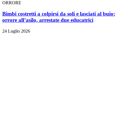
ORRORE
Bimbi costretti a colpirsi da soli e lasciati al buio:
orrore all’asilo, arrestate due educatrici
24 Luglio 2026