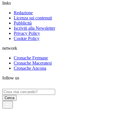
links
Redazione
Licenza sui contenuti
Pubblicità
Iscriviti alla Newsletter
Privacy Policy
Cookie Policy
network
Cronache Fermane
Cronache Maceratesi
Cronache Ancona
follow us
Ricerca
per: