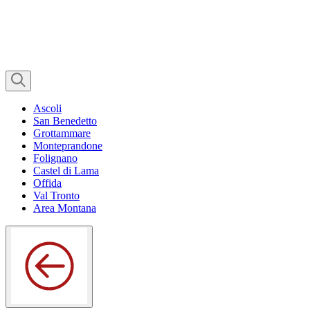
Ascoli
San Benedetto
Grottammare
Monteprandone
Folignano
Castel di Lama
Offida
Val Tronto
Area Montana