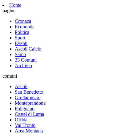
Home
pagine
Cronaca
Economia
Politica
Sport
Eventi
Ascoli Calcio
Samb
33 Comuni
Archivio
comuni
Ascoli
San Benedetto
Grottammare
Monteprandone
Folignano
Castel di Lama
Offida
Val Tronto
Area Montana