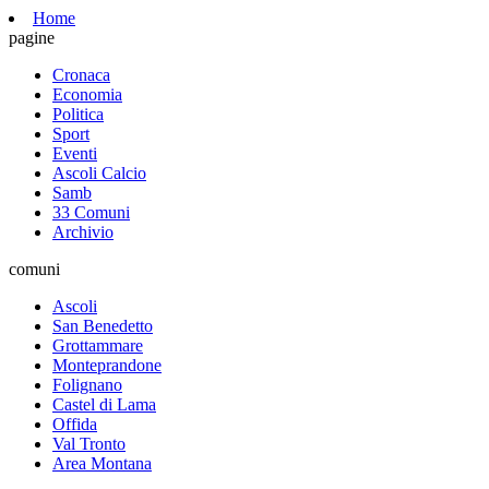
Home
pagine
Cronaca
Economia
Politica
Sport
Eventi
Ascoli Calcio
Samb
33 Comuni
Archivio
comuni
Ascoli
San Benedetto
Grottammare
Monteprandone
Folignano
Castel di Lama
Offida
Val Tronto
Area Montana