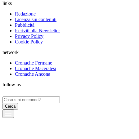
links
Redazione
Licenza sui contenuti
Pubblicità
Iscriviti alla Newsletter
Privacy Policy
Cookie Policy
network
Cronache Fermane
Cronache Maceratesi
Cronache Ancona
follow us
Ricerca
per: