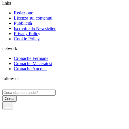
links
Redazione
Licenza sui contenuti
Pubblicità
Iscriviti alla Newsletter
Privacy Policy
Cookie Policy
network
Cronache Fermane
Cronache Maceratesi
Cronache Ancona
follow us
Ricerca
per: