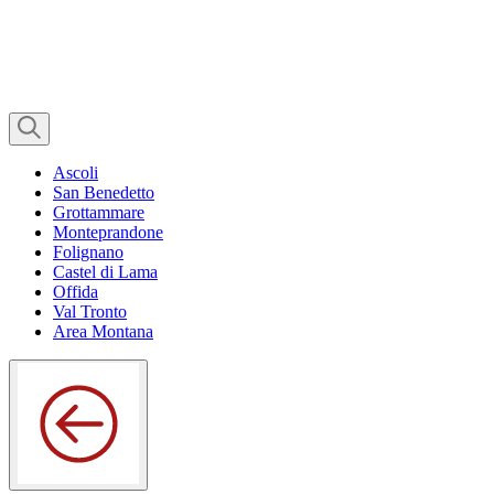
Ascoli
San Benedetto
Grottammare
Monteprandone
Folignano
Castel di Lama
Offida
Val Tronto
Area Montana