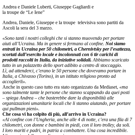
Andrea e Daniele Luberti, Giuseppe Gagliardi e
la troupe de “Le Iene”
Andrea, Daniele, Giuseppe e la troupe televisiva sono partiti da
Ascoli la sera del 3 marzo.
«Sono tanti i nostri colleghi che si stanno muovendo per portare
aiuti all’Ucraina. Ma in genere si fermano al confine.
Noi siamo
entrati in Ucraina per 50 chilometri, a Chernivtsky per l’esattezza,
scortati dall’esercito locale e incolonnati con 6 tir carichi di
prodotti raccolti in Italia, da iniziative solidali.
Abbiamo scaricato
tutto in un palazzetto dello sport adibito a centro di stoccaggio.
Lì, ad attenderci, c’erano le 50 persone che dovevamo portare in
Italia, a Chivasso (Torino), in un istituto religioso pronto ad
accoglierli».
Anche in questo caso tutto era stato organizzato da Mediaset,
«ma
sono talmente tante le persone che stanno scappando da quei posti
– spiega Andrea – che basterebbe dare la disponibilità alle
organizzazioni umanitarie locali che li stanno aiutando, per portare
qui pullman pieni».
Che cosa vi ha colpito di più, all’arrivo in Ucraina?
«Al confine con l’Ungheria, anche alle 4 di notte, c’era una fila di 7
chilometri, con donne e bambini in piedi, con il loro trolley, da soli.
I loro mariti e padri, in patria a combattere. Una cosa incredibile.