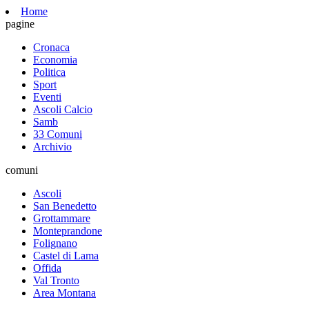
Home
pagine
Cronaca
Economia
Politica
Sport
Eventi
Ascoli Calcio
Samb
33 Comuni
Archivio
comuni
Ascoli
San Benedetto
Grottammare
Monteprandone
Folignano
Castel di Lama
Offida
Val Tronto
Area Montana