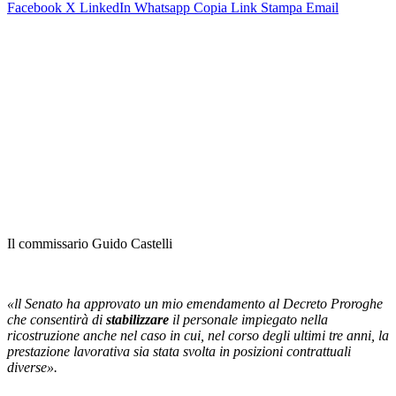
Facebook
X
LinkedIn
Whatsapp
Copia Link
Stampa
Email
Il commissario Guido Castelli
«ll Senato ha approvato un mio emendamento al Decreto Proroghe
che consentirà di
stabilizzare
il personale impiegato nella
ricostruzione anche nel caso in cui, nel corso degli ultimi tre anni, la
prestazione lavorativa sia stata svolta in posizioni contrattuali
diverse».