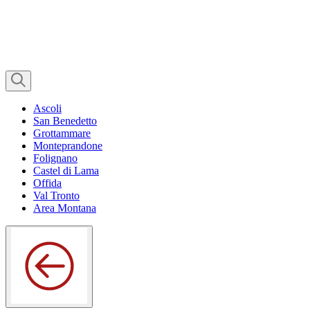
Ascoli
San Benedetto
Grottammare
Monteprandone
Folignano
Castel di Lama
Offida
Val Tronto
Area Montana