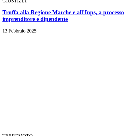
GIUSTIZIA
Truffa alla Regione Marche e all’Inps, a processo
imprenditore e dipendente
13 Febbraio 2025
TERREMOTO