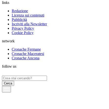
links
Redazione
Licenza sui contenuti
Pubblicità
Iscriviti alla Newsletter
Privacy Policy
Cookie Policy
network
Cronache Fermane
Cronache Maceratesi
Cronache Ancona
follow us
Ricerca
per: