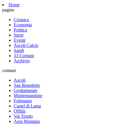
Home
pagine
Cronaca
Economia
Politica
Sport
Eventi
Ascoli Calcio
Samb
33 Comuni
Archivio
comuni
Ascoli
San Benedetto
Grottammare
Monteprandone
Folignano
Castel di Lama
Offida
Val Tronto
Area Montana