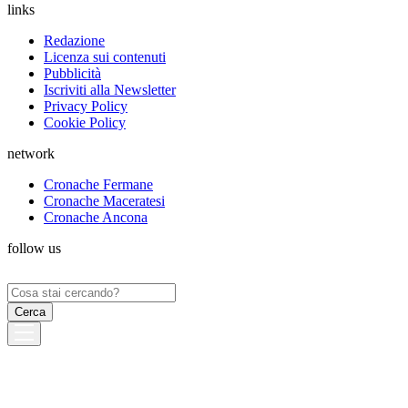
links
Redazione
Licenza sui contenuti
Pubblicità
Iscriviti alla Newsletter
Privacy Policy
Cookie Policy
network
Cronache Fermane
Cronache Maceratesi
Cronache Ancona
follow us
Ricerca
per: