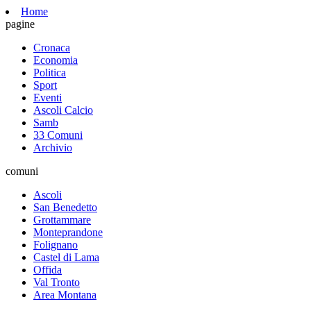
Home
pagine
Cronaca
Economia
Politica
Sport
Eventi
Ascoli Calcio
Samb
33 Comuni
Archivio
comuni
Ascoli
San Benedetto
Grottammare
Monteprandone
Folignano
Castel di Lama
Offida
Val Tronto
Area Montana