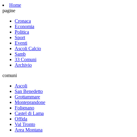
Home
pagine
Cronaca
Economia
Politica
Sport
Eventi
Ascoli Calcio
Samb
33 Comuni
Archivio
comuni
Ascoli
San Benedetto
Grottammare
Monteprandone
Folignano
Castel di Lama
Offida
Val Tronto
Area Montana