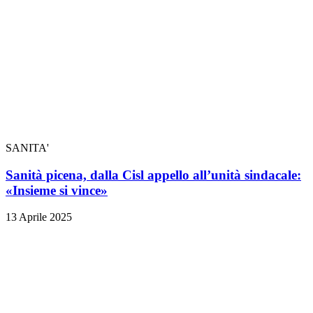
SANITA'
Sanità picena, dalla Cisl appello all’unità sindacale:
«Insieme si vince»
13 Aprile 2025