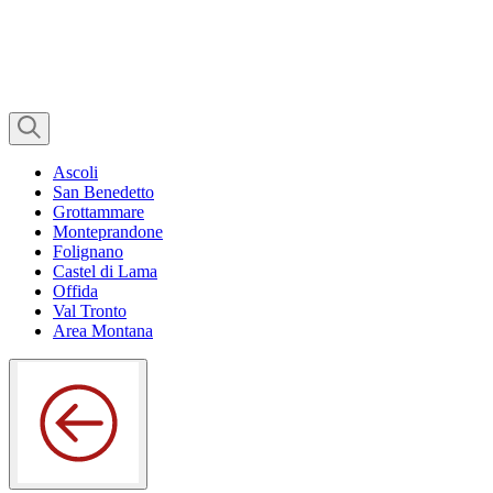
Ascoli
San Benedetto
Grottammare
Monteprandone
Folignano
Castel di Lama
Offida
Val Tronto
Area Montana