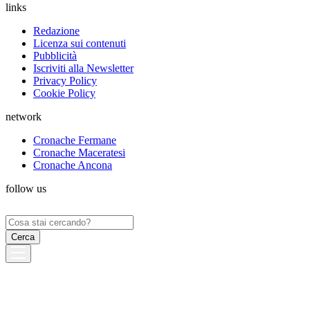
links
Redazione
Licenza sui contenuti
Pubblicità
Iscriviti alla Newsletter
Privacy Policy
Cookie Policy
network
Cronache Fermane
Cronache Maceratesi
Cronache Ancona
follow us
Ricerca
per: