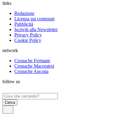
links
Redazione
Licenza sui contenuti
Pubblicità
Iscriviti alla Newsletter
Privacy Policy
Cookie Policy
network
Cronache Fermane
Cronache Maceratesi
Cronache Ancona
follow us
Ricerca
per: