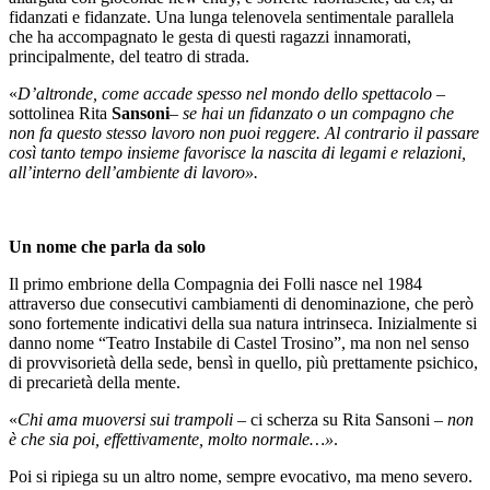
fidanzati e fidanzate. Una lunga telenovela sentimentale parallela
che ha accompagnato le gesta di questi ragazzi innamorati,
principalmente, del teatro di strada.
«
D’altronde, come accade spesso nel mondo dello spettacolo
–
sottolinea Rita
Sansoni
–
se hai un fidanzato o un compagno che
non fa questo stesso lavoro non puoi reggere. Al contrario il passare
così tanto tempo insieme favorisce la nascita di legami e relazioni,
all’interno dell’ambiente di lavoro».
Un nome che parla da solo
Il primo embrione della Compagnia dei Folli nasce nel 1984
attraverso due consecutivi cambiamenti di denominazione, che però
sono fortemente indicativi della sua natura intrinseca. Inizialmente si
danno nome “Teatro Instabile di Castel Trosino”, ma non nel senso
di provvisorietà della sede, bensì in quello, più prettamente psichico,
di precarietà della mente.
«
Chi ama muoversi sui trampoli
– ci scherza su Rita Sansoni –
non
è che sia poi, effettivamente, molto normale…»
.
Poi si ripiega su un altro nome, sempre evocativo, ma meno severo.