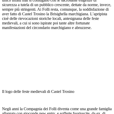
unico infatti mal si coniugano con le sacrosante esigenze di
sicurezza a tutela di un pubblico crescente, dettate da norme, invece,
sempre più stringenti. Ai Folli resta, comunque, la soddisfazione di
aver fatto di Castel Trosino la Brisighella marchigiana. L’apripista
cioè delle rievocazioni storiche locali, antesignana delle feste
medievali, a cui si sono ispirate poi tante altre fortunate
manifestazioni del circondario marchigiano e abruzzese.
Il logo delle feste medievali di Castel Trosino
Negli anni la Compagnia dei Folli diventa come una grande famiglia
allargata con gioconde new entry, e sofferte fuoriuscite, da ex, di