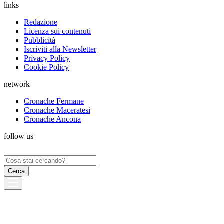
links
Redazione
Licenza sui contenuti
Pubblicità
Iscriviti alla Newsletter
Privacy Policy
Cookie Policy
network
Cronache Fermane
Cronache Maceratesi
Cronache Ancona
follow us
Ricerca
per: