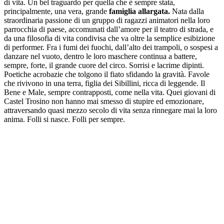
di vita. Un bel traguardo per quella che è sempre stata,
principalmente, una vera, grande
famiglia allargata.
Nata dalla
straordinaria passione di un gruppo di ragazzi animatori nella loro
parrocchia di paese, accomunati dall’amore per il teatro di strada, e
da una filosofia di vita condivisa che va oltre la semplice esibizione
di performer. Fra i fumi dei fuochi, dall’alto dei trampoli, o sospesi a
danzare nel vuoto, dentro le loro maschere continua a battere,
sempre, forte, il grande cuore del circo. Sorrisi e lacrime dipinti.
Poetiche acrobazie che tolgono il fiato sfidando la gravità. Favole
che rivivono in una terra, figlia dei Sibillini, ricca di leggende. Il
Bene e Male, sempre contrapposti, come nella vita. Quei giovani di
Castel Trosino non hanno mai smesso di stupire ed emozionare,
attraversando quasi mezzo secolo di vita senza rinnegare mai la loro
anima. Folli si nasce. Folli per sempre.