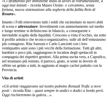
«
Ci sfrattarono per imminente inizio di lavori di ristrutturazione, a
oggi mai iniziati
– ricorda Mauro Orsini–
e cercammo, senza
fortuna, nuova sistemazione alla segheria della fallita Rein di
Rosara
»
.
Intanto i Folli reinvestono tutti i soldi che racimolano in nuovi abiti
di scena e
attrezzature
. Investimenti con ammortamento sul medio
e lungo termine si definiscono in bilancio, a conseguente e
inevitabile scapito della liquidità. Crescono a vista d’occhio, sia sotto
il profilo artistico che tecnico-organizzativo, sulle ali dell’entusiasmo
più contagioso. Rita Sansoni e Carlo Lanciotti con i loro
ventiquattro anni sono i più vecchi della formazione. Tutti gli altri,
bambini o poco più, raggiungono le location degli spettacoli in
compagnia dei rispettivi genitori. Alla prima uscita vera, a Caprafico,
nel teramano più remoto, il parroco, grato, si sente in dovere di
offrire un gelato a tutti, in aggiunta al magro cachet pattuito con la
Provincia.
Vita di artisti
«Gli artisti viaggiavano sul nostro pulmino Renault Trafic a nove
posti
– ricorda Rita –
quasi sempre in undici o dodici a bordo però.
Oggi rischieremmo la galera…»
.