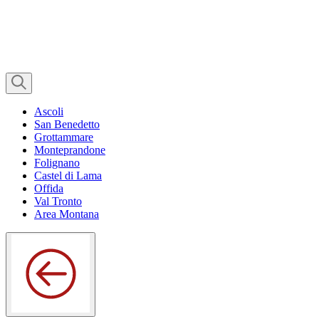
Ascoli
San Benedetto
Grottammare
Monteprandone
Folignano
Castel di Lama
Offida
Val Tronto
Area Montana