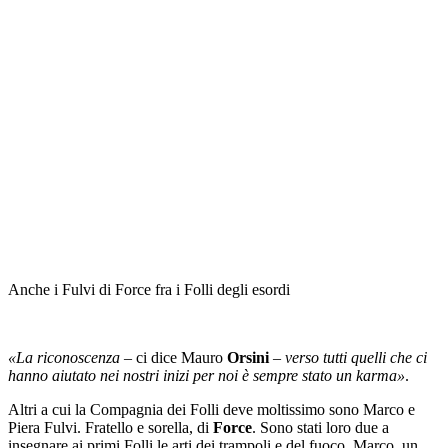
Anche i Fulvi di Force fra i Folli degli esordi
«La riconoscenza
– ci dice Mauro
Orsini
–
verso tutti quelli che ci
hanno aiutato nei nostri inizi per noi è sempre stato un karma»
.
Altri a cui la Compagnia dei Folli deve moltissimo sono Marco e
Piera Fulvi. Fratello e sorella, di
Force
. Sono stati loro due a
insegnare ai primi Folli le arti dei trampoli e del fuoco. Marco, un