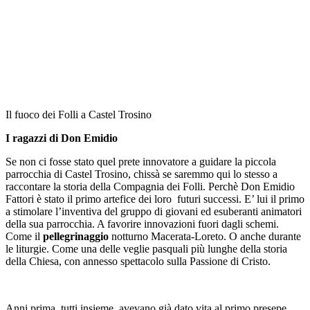
Il fuoco dei Folli a Castel Trosino
I ragazzi di Don Emidio
Se non ci fosse stato quel prete innovatore a guidare la piccola
parrocchia di Castel Trosino, chissà se saremmo qui lo stesso a
raccontare la storia della Compagnia dei Folli. Perchè Don Emidio
Fattori è stato il primo artefice dei loro futuri successi. E’ lui il primo
a stimolare l’inventiva del gruppo di giovani ed esuberanti animatori
della sua parrocchia. A favorire innovazioni fuori dagli schemi.
Come il
pellegrinaggio
notturno Macerata-Loreto. O anche durante
le liturgie. Come una delle veglie pasquali più lunghe della storia
della Chiesa, con annesso spettacolo sulla Passione di Cristo.
Anni prima, tutti insieme, avevano già dato vita al primo presepe