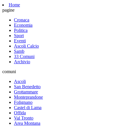
Home
pagine
Cronaca
Economia
Politica
Sport
Eventi
Ascoli Calcio
Samb
33 Comuni
Archivio
comuni
Ascoli
San Benedetto
Grottammare
Monteprandone
Folignano
Castel di Lama
Offida
Val Tronto
Area Montana