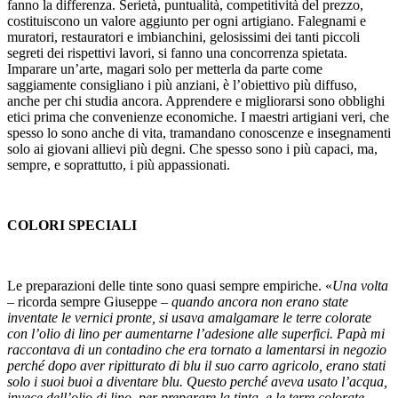
fanno la differenza. Serietà, puntualità, competitività del prezzo,
costituiscono un valore aggiunto per ogni artigiano. Falegnami e
muratori, restauratori e imbianchini, gelosissimi dei tanti piccoli
segreti dei rispettivi lavori, si fanno una concorrenza spietata.
Imparare un’arte, magari solo per metterla da parte come
saggiamente consigliano i più anziani, è l’obiettivo più diffuso,
anche per chi studia ancora. Apprendere e migliorarsi sono obblighi
etici prima che convenienze economiche. I maestri artigiani veri, che
spesso lo sono anche di vita, tramandano conoscenze e insegnamenti
solo ai giovani allievi più degni. Che spesso sono i più capaci, ma,
sempre, e soprattutto, i più appassionati.
COLORI SPECIALI
Le preparazioni delle tinte sono quasi sempre empiriche. «
Una volta
– ricorda sempre Giuseppe –
quando ancora non erano state
inventate le vernici pronte, si usava amalgamare le terre colorate
con l’olio di lino per aumentarne l’adesione alle superfici. Papà mi
raccontava di un contadino che era tornato a lamentarsi in negozio
perché dopo aver ripitturato di blu il suo carro agricolo, erano stati
solo i suoi buoi a diventare blu. Questo perché aveva usato l’acqua,
invece dell’olio di lino, per preparare la tinta, e le terre colorate