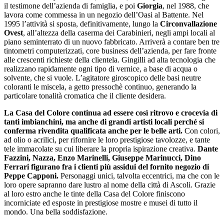
il testimone dell’azienda di famiglia, e poi
Giorgia
, nel 1988, che
lavora come commessa in un negozio dell’Oasi al Battente. Nel
1995 l’attività si sposta, definitivamente, lungo la
Circonvallazione
Ovest
, all’altezza della caserma dei Carabinieri, negli ampi locali al
piano seminterrato di un nuovo fabbricato. Arriverà a contare ben tre
tintometri computerizzati, core business dell’azienda, per fare fronte
alle crescenti richieste della clientela. Gingilli ad alta tecnologia che
realizzano rapidamente ogni tipo di vernice, a base di acqua o
solvente, che si vuole. L’agitatore giroscopico delle basi neutre
coloranti le miscela, a getto pressochè continuo, generando la
particolare tonalità cromatica che il cliente desidera.
La Casa del Colore continua ad essere così ritrovo e crocevia di
tanti imbianchini, ma anche di grandi artisti locali perché si
conferma rivendita qualificata anche per le belle arti.
Con colori,
ad olio o acrilici, per rifornire le loro prestigiose tavolozze, e tante
tele immacolate su cui liberare la propria ispirazione creativa.
Dante
Fazzini, Nazza, Enzo Marinelli, Giuseppe Marinucci, Dino
Ferrari figurano fra i clienti più assidui del fornito negozio di
Peppe Capponi.
Personaggi unici, talvolta eccentrici, ma che con le
loro opere sapranno dare lustro al nome della città di Ascoli. Grazie
al loro estro anche le tinte della Casa del Colore finiscono
incorniciate ed esposte in prestigiose mostre e musei di tutto il
mondo. Una bella soddisfazione.