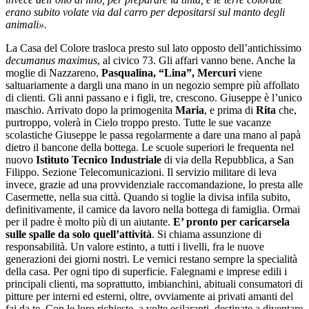
erano subito volate via dal carro per depositarsi sul manto degli
animali».
La Casa del Colore trasloca presto sul lato opposto dell’antichissimo
decumanus maximus
, al civico 73. Gli affari vanno bene. Anche la
moglie di Nazzareno,
Pasqualina, “Lina”, Mercuri
viene
saltuariamente a dargli una mano in un negozio sempre più affollato
di clienti. Gli anni passano e i figli, tre, crescono. Giuseppe è l’unico
maschio. Arrivato dopo la primogenita
Maria
, e prima di
Rita
che,
purtroppo, volerà in Cielo troppo presto. Tutte le sue vacanze
scolastiche Giuseppe le passa regolarmente a dare una mano al papà
dietro il bancone della bottega. Le scuole superiori le frequenta nel
nuovo
Istituto Tecnico Industriale
di via della Repubblica, a San
Filippo. Sezione Telecomunicazioni. Il servizio militare di leva
invece, grazie ad una provvidenziale raccomandazione, lo presta alle
Casermette, nella sua città. Quando si toglie la divisa infila subito,
definitivamente, il camice da lavoro nella bottega di famiglia. Ormai
per il padre è molto più di un aiutante.
E’ pronto per caricarsela
sulle spalle da solo quell’attività
. Si chiama assunzione di
responsabilità. Un valore estinto, a tutti i livelli, fra le nuove
generazioni dei giorni nostri. Le vernici restano sempre la specialità
della casa. Per ogni tipo di superficie. Falegnami e imprese edili i
principali clienti, ma soprattutto, imbianchini, abituali consumatori di
pitture per interni ed esterni, oltre, ovviamente ai privati amanti del
fai da te. Con le loro richieste, a volte esilaranti, destinate a diventare