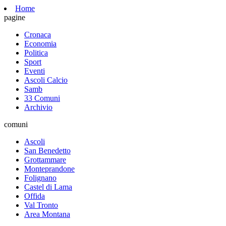
Home
pagine
Cronaca
Economia
Politica
Sport
Eventi
Ascoli Calcio
Samb
33 Comuni
Archivio
comuni
Ascoli
San Benedetto
Grottammare
Monteprandone
Folignano
Castel di Lama
Offida
Val Tronto
Area Montana