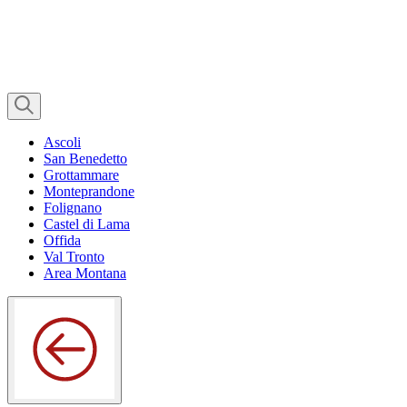
Ascoli
San Benedetto
Grottammare
Monteprandone
Folignano
Castel di Lama
Offida
Val Tronto
Area Montana