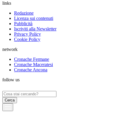
links
Redazione
Licenza sui contenuti
Pubblicità
Iscriviti alla Newsletter
Privacy Policy
Cookie Policy
network
Cronache Fermane
Cronache Maceratesi
Cronache Ancona
follow us
Ricerca
per: