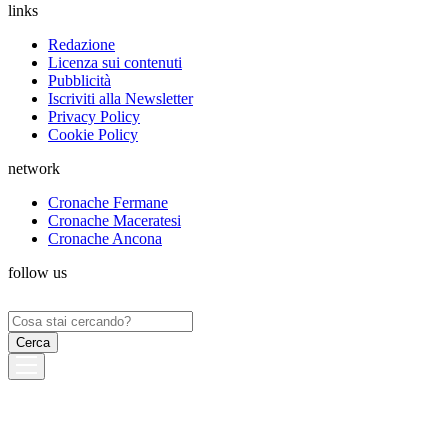
links
Redazione
Licenza sui contenuti
Pubblicità
Iscriviti alla Newsletter
Privacy Policy
Cookie Policy
network
Cronache Fermane
Cronache Maceratesi
Cronache Ancona
follow us
Ricerca
per: