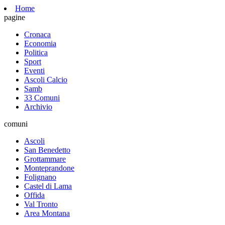
Home
pagine
Cronaca
Economia
Politica
Sport
Eventi
Ascoli Calcio
Samb
33 Comuni
Archivio
comuni
Ascoli
San Benedetto
Grottammare
Monteprandone
Folignano
Castel di Lama
Offida
Val Tronto
Area Montana