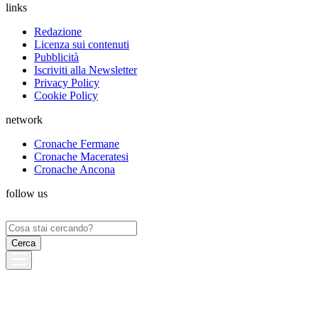
links
Redazione
Licenza sui contenuti
Pubblicità
Iscriviti alla Newsletter
Privacy Policy
Cookie Policy
network
Cronache Fermane
Cronache Maceratesi
Cronache Ancona
follow us
Ricerca
per: