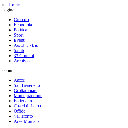
Home
pagine
Cronaca
Economia
Politica
Sport
Eventi
Ascoli Calcio
Samb
33 Comuni
Archivio
comuni
Ascoli
San Benedetto
Grottammare
Monteprandone
Folignano
Castel di Lama
Offida
Val Tronto
Area Montana