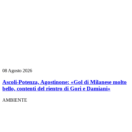
08 Agosto 2026
Ascoli-Potenza, Agostinone: «Gol di Milanese molto
bello, contenti del rientro di Gori e Damiani»
AMBIENTE