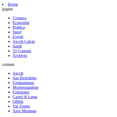
Home
pagine
Cronaca
Economia
Politica
Sport
Eventi
Ascoli Calcio
Samb
33 Comuni
Archivio
comuni
Ascoli
San Benedetto
Grottammare
Monteprandone
Folignano
Castel di Lama
Offida
Val Tronto
Area Montana