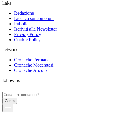
links
Redazione
Licenza sui contenuti
Pubblicità
Iscriviti alla Newsletter
Privacy Policy
Cookie Policy
network
Cronache Fermane
Cronache Maceratesi
Cronache Ancona
follow us
Ricerca
per: