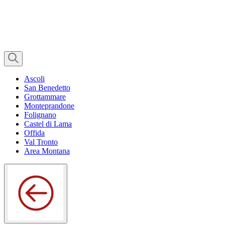
Ascoli
San Benedetto
Grottammare
Monteprandone
Folignano
Castel di Lama
Offida
Val Tronto
Area Montana