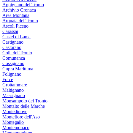
Appignano del Tronto
Archivio Cronaca
Area Montana
Arquata del Tronto
Ascoli Piceno
Carassai
Castel di Lama
Castignano
Castorano
Colli del Tronto
Comunanza
Cossignano
Cupra Marittima
Folignano
Force
Grottammare
Maltignano
Massignano
Monsampolo del Tronto
Montalto delle Marche
Montedinove
Montefiore dell'Aso
Montegallo
Montemonaco
Monteprandone