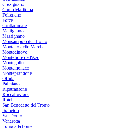
Cossignano
Cupra Marittima
Folignano
Force
Grottammare
Maltignano
Massignano
Monsampolo del Tronto
Montalto delle Marche
Montedinove
Montefiore dell'Aso
Montegallo
Montemonaco
Monteprandone
Offida
Palmiano
Ripatransone
Roccafluvione
Rotella
San Benedetto del Tronto
Spinetoli
Val Tronto
Venarotta
Torna alla home