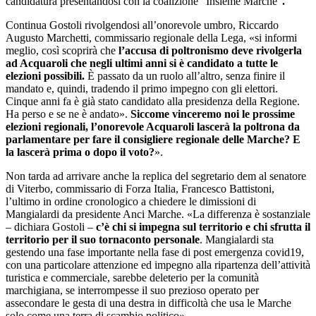
candidatura presentandosi con la coalizione “Insieme Marche”
.
Continua Gostoli rivolgendosi all’onorevole umbro, Riccardo
Augusto Marchetti, commissario regionale della Lega, «si informi
meglio, così scoprirà che
l’accusa di poltronismo deve rivolgerla
ad Acquaroli che negli ultimi anni si è candidato a tutte le
elezioni possibili.
È passato da un ruolo all’altro, senza finire il
mandato e, quindi, tradendo il primo impegno con gli elettori.
Cinque anni fa è già stato candidato alla presidenza della Regione.
Ha perso e se ne è andato».
Siccome vinceremo noi le prossime
elezioni regionali, l’onorevole Acquaroli lascerà la poltrona da
parlamentare per fare il consigliere regionale delle Marche? E
la lascerà prima o dopo il voto?
».
Non tarda ad arrivare anche la replica del segretario dem al senatore
di Viterbo, commissario di Forza Italia, Francesco Battistoni,
l’ultimo in ordine cronologico a chiedere le dimissioni di
Mangialardi da presidente Anci Marche. «La differenza è sostanziale
– dichiara Gostoli –
c’è chi si impegna sul territorio e chi sfrutta il
territorio per il suo tornaconto personale
. Mangialardi sta
gestendo una fase importante nella fase di post emergenza covid19,
con una particolare attenzione ed impegno alla ripartenza dell’attività
turistica e commerciale, sarebbe deleterio per la comunità
marchigiana, se interrompesse il suo prezioso operato per
assecondare le gesta di una destra in difficoltà che usa le Marche
solo come una terra di scambio politico».