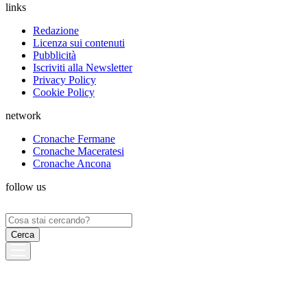
links
Redazione
Licenza sui contenuti
Pubblicità
Iscriviti alla Newsletter
Privacy Policy
Cookie Policy
network
Cronache Fermane
Cronache Maceratesi
Cronache Ancona
follow us
Ricerca
per: