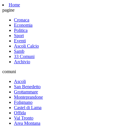
Home
pagine
Cronaca
Economia
Politica
Sport
Eventi
Ascoli Calcio
Samb
33 Comuni
Archivio
comuni
Ascoli
San Benedetto
Grottammare
Monteprandone
Folignano
Castel di Lama
Offida
Val Tronto
Area Montana