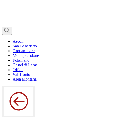
Ascoli
San Benedetto
Grottammare
Monteprandone
Folignano
Castel di Lama
Offida
Val Tronto
Area Montana