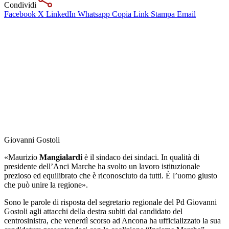
Condividi
Facebook
X
LinkedIn
Whatsapp
Copia Link
Stampa
Email
Giovanni Gostoli
«Maurizio
Mangialardi
è il sindaco dei sindaci. In qualità di
presidente dell’Anci Marche ha svolto un lavoro istituzionale
prezioso ed equilibrato che è riconosciuto da tutti. È l’uomo giusto
che può unire la regione».
Sono le parole di risposta del segretario regionale del Pd Giovanni
Gostoli agli attacchi della destra subiti dal candidato del
centrosinistra, che venerdì scorso ad Ancona ha ufficializzato la sua