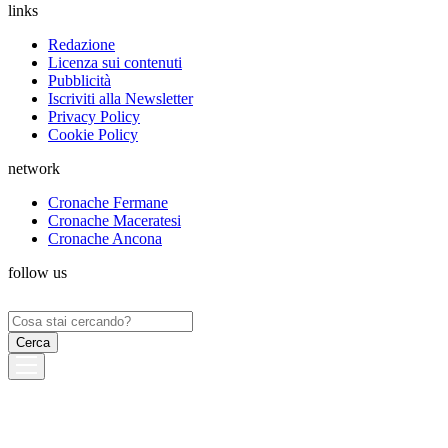
links
Redazione
Licenza sui contenuti
Pubblicità
Iscriviti alla Newsletter
Privacy Policy
Cookie Policy
network
Cronache Fermane
Cronache Maceratesi
Cronache Ancona
follow us
Ricerca
per: