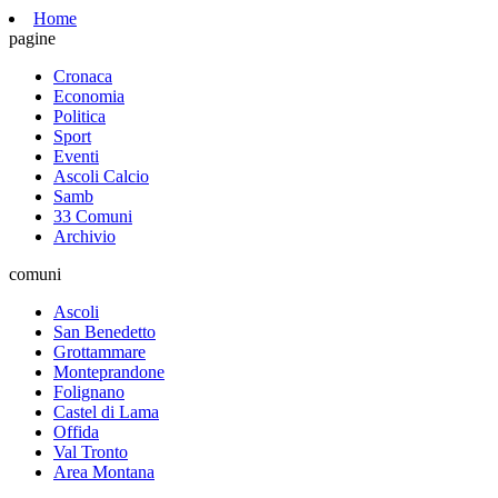
Home
pagine
Cronaca
Economia
Politica
Sport
Eventi
Ascoli Calcio
Samb
33 Comuni
Archivio
comuni
Ascoli
San Benedetto
Grottammare
Monteprandone
Folignano
Castel di Lama
Offida
Val Tronto
Area Montana