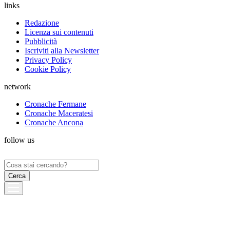
links
Redazione
Licenza sui contenuti
Pubblicità
Iscriviti alla Newsletter
Privacy Policy
Cookie Policy
network
Cronache Fermane
Cronache Maceratesi
Cronache Ancona
follow us
Ricerca
per: