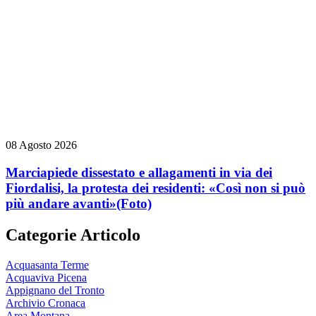
08 Agosto 2026
Marciapiede dissestato e allagamenti in via dei
Fiordalisi, la protesta dei residenti: «Così non si può
più andare avanti»
(Foto)
Categorie Articolo
Acquasanta Terme
Acquaviva Picena
Appignano del Tronto
Archivio Cronaca
Area Montana