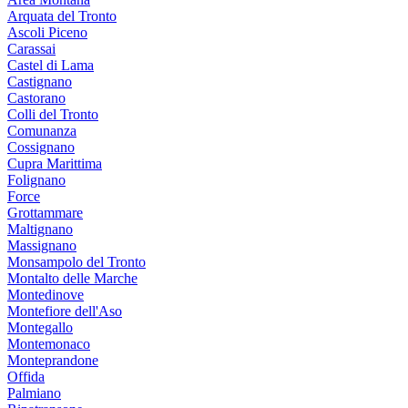
Arquata del Tronto
Ascoli Piceno
Carassai
Castel di Lama
Castignano
Castorano
Colli del Tronto
Comunanza
Cossignano
Cupra Marittima
Folignano
Force
Grottammare
Maltignano
Massignano
Monsampolo del Tronto
Montalto delle Marche
Montedinove
Montefiore dell'Aso
Montegallo
Montemonaco
Monteprandone
Offida
Palmiano