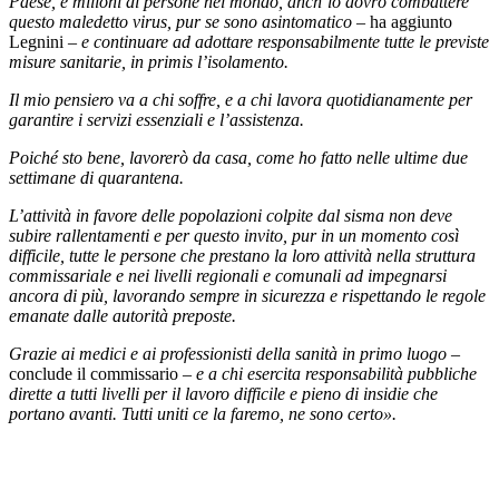
Paese, e milioni di persone nel mondo, anch’io dovrò combattere
questo maledetto virus, pur se sono asintomatico
– ha aggiunto
Legnini –
e continuare ad adottare responsabilmente tutte le previste
misure sanitarie, in primis l’isolamento.
Il mio pensiero va a chi soffre, e a chi lavora quotidianamente per
garantire i servizi essenziali e l’assistenza.
Poiché sto bene, lavorerò da casa, come ho fatto nelle ultime due
settimane di quarantena.
L’attività in favore delle popolazioni colpite dal sisma non deve
subire rallentamenti e per questo invito, pur in un momento così
difficile, tutte le persone che prestano la loro attività nella struttura
commissariale e nei livelli regionali e comunali ad impegnarsi
ancora di più, lavorando sempre in sicurezza e rispettando le regole
emanate dalle autorità preposte.
Grazie ai medici e ai professionisti della sanità in primo luogo
–
conclude il commissario –
e a chi esercita responsabilità pubbliche
dirette a tutti livelli per il lavoro difficile e pieno di insidie che
portano avanti. Tutti uniti ce la faremo, ne sono certo».