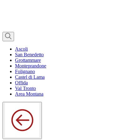
Ascoli
San Benedetto
Grottammare
Monteprandone
Folignano
Castel di Lama
Offida
Val Tronto
Area Montana