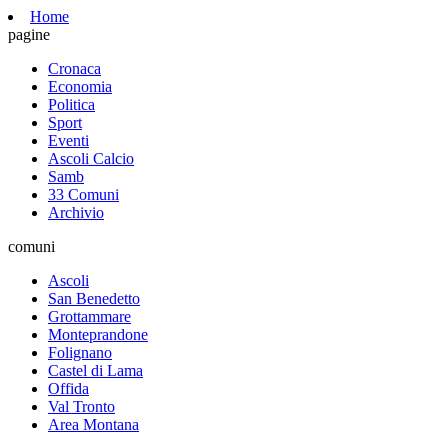
Home
pagine
Cronaca
Economia
Politica
Sport
Eventi
Ascoli Calcio
Samb
33 Comuni
Archivio
comuni
Ascoli
San Benedetto
Grottammare
Monteprandone
Folignano
Castel di Lama
Offida
Val Tronto
Area Montana